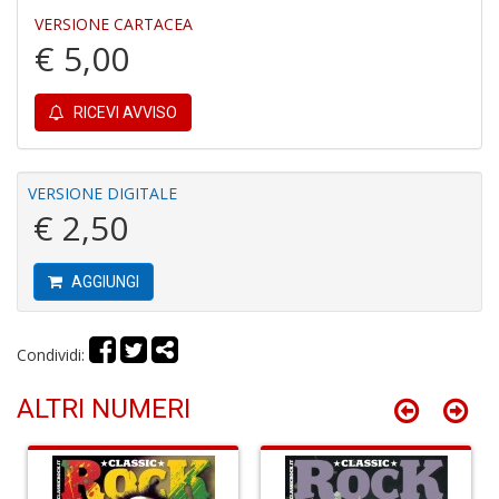
VERSIONE CARTACEA
€ 5,00
RICEVI AVVISO
In
C
VERSIONE DIGITALE
C
€ 2,50
C
S
n
AGGIUNGI
+
D
Condividi:
ALTRI NUMERI
G
S
S
I