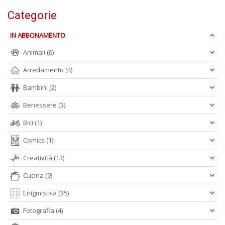
Categorie
S
Pi
IN ABBONAMENTO
M
al
Animali
(6)
u
n
Arredamento
(4)
+
D
Bambini
(2)
Benessere
(3)
Bici
(1)
Comics
(1)
Creatività
(13)
A
Cucina
(9)
L
O
Enigmistica
(35)
C
n
Fotografia
(4)