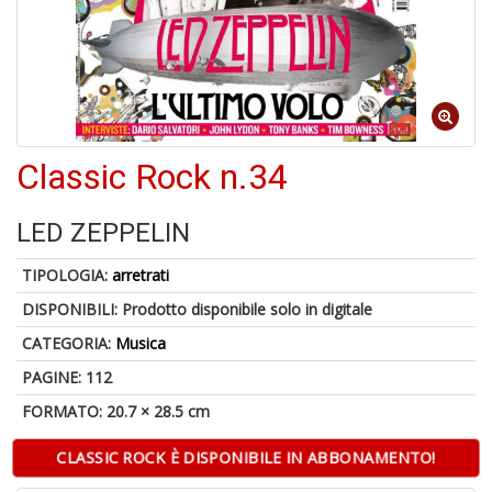
1
n
Classic Rock n.34
in
di
LED ZEPPELIN
TIPOLOGIA:
arretrati
DISPONIBILI:
Prodotto disponibile solo in digitale
CATEGORIA:
Musica
6
PAGINE: 112
f
FORMATO: 20.7 × 28.5 cm
+
di
in
CLASSIC ROCK È DISPONIBILE IN ABBONAMENTO!
r