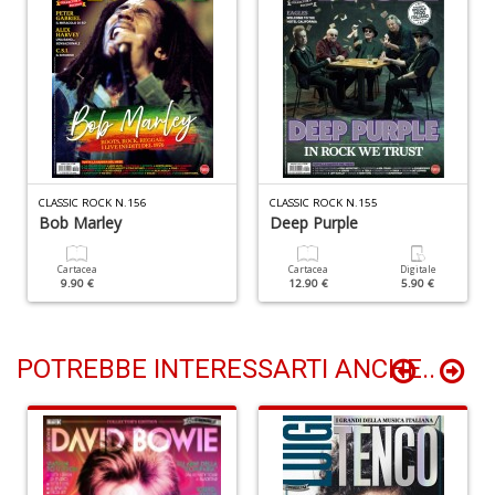
n
+
D
P
A
CLASSIC ROCK N.156
CLASSIC ROCK N.155
Bob Marley
Deep Purple
C
P
n
Cartacea
Cartacea
Digitale
9.90 €
12.90 €
5.90 €
+
D
POTREBBE INTERESSARTI ANCHE..
G