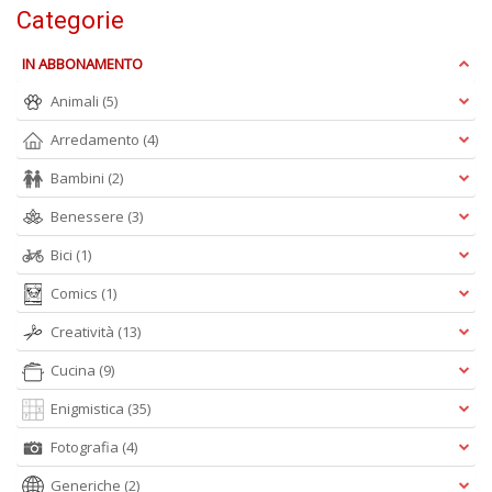
Categorie
IN ABBONAMENTO
Animali
(5)
A
L
Arredamento
(4)
O
C
Bambini
(2)
n
Benessere
(3)
Bici
(1)
Comics
(1)
Creatività
(13)
Cucina
(9)
Enigmistica
(35)
Fotografia
(4)
Generiche
(2)