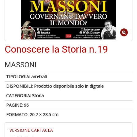
4
n
in
Conoscere la Storia n.19
di
MASSONI
TIPOLOGIA:
arretrati
DISPONIBILI:
Prodotto disponibile solo in digitale
4
n
CATEGORIA:
Storia
in
di
PAGINE: 96
FORMATO: 20.7 × 28.5 cm
VERSIONE CARTACEA