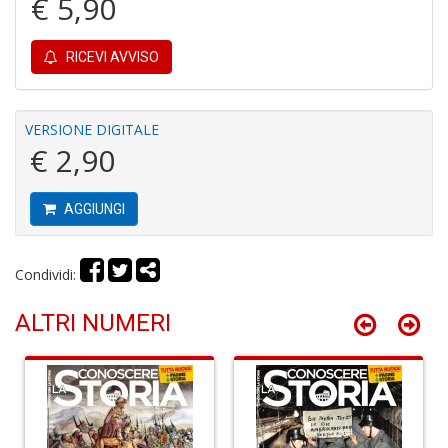
€ 5,90
Tu
RICEVI AVVISO
i
s
d
N
VERSIONE DIGITALE
N
€ 2,90
P
S
n
AGGIUNGI
+
D
Condividi:
ALTRI NUMERI
H
S
n
+
D