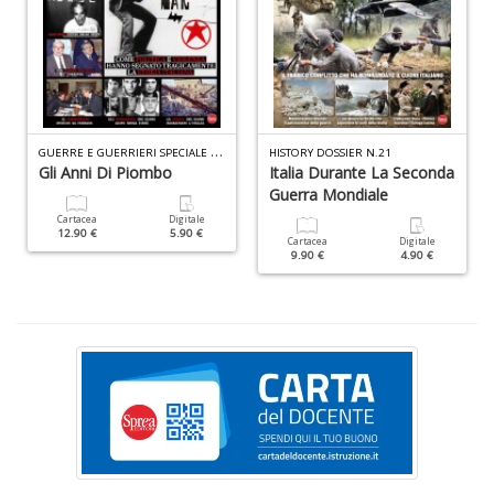
I
C
Fa
n
G
UERRE E GUERRIERI SPECIALE N.12
+
HISTORY DOSSIER N.21
Gli Anni Di Piombo
Italia Durante La Seconda
D
Guerra Mondiale
Cartacea
Digitale
12.90 €
5.90 €
Cartacea
Digitale
9.90 €
4.90 €
I
L
P
C
n
+
D