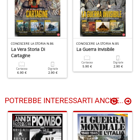
T
H
S
n
CONOSCERE LA STORIA N.86
CONOSCERE LA STORIA N.85
La Vera Storia Di
La Guerra Invisibile
+
D
Cartagine
Cartacea
Digitale
5.90 €
2.90 €
Cartacea
Digitale
6.90 €
2.90 €
POTREBBE INTERESSARTI ANCHE..
R
n
+
D