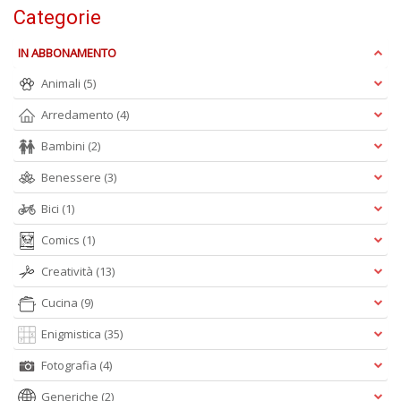
+
Categorie
D
IN ABBONAMENTO
Animali
(5)
Arredamento
(4)
Bambini
(2)
S
Benessere
(3)
S
n
Bici
(1)
+
D
Comics
(1)
Creatività
(13)
Cucina
(9)
A
Enigmistica
(35)
P
V
Fotografia
(4)
n
Generiche
(2)
+