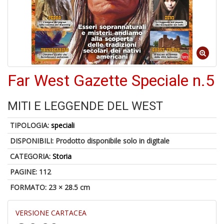
Far West Gazette Speciale n.5
1
n
c
MITI E LEGGENDE DEL WEST
c
di
TIPOLOGIA:
speciali
in
o
DISPONIBILI:
Prodotto disponibile solo in digitale
CATEGORIA:
Storia
PAGINE: 112
FORMATO: 23 × 28.5 cm
1
n
VERSIONE CARTACEA
in