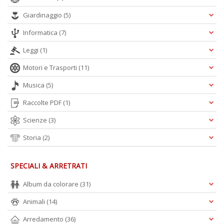
D
Giardinaggio
(5)
Informatica
(7)
Leggi
(1)
Q
Motori e Trasporti
(11)
P
n
Musica
(5)
+
Raccolte PDF
(1)
D
Scienze
(3)
Storia
(2)
SPECIALI & ARRETRATI
Album da colorare
(31)
A
L
Animali
(14)
O
C
Arredamento
(36)
n