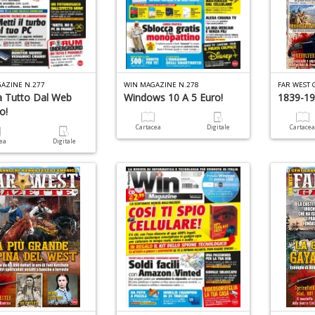
AZINE N.277
WIN MAGAZINE N.278
FAR WEST 
a Tutto Dal Web
Windows 10 A 5 Euro!
1839-19
o!
Cartacea
Digitale
Cartace
cea
Digitale