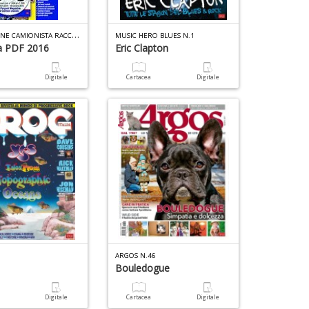
P
ROFESSIONE CAMIONISTA RACCOLTA PDF N.1
MUSIC HERO BLUES N.1
a PDF 2016
Eric Clapton
a
Digitale
Cartacea
Digitale
0
ARGOS N.46
Bouledogue
a
Digitale
Cartacea
Digitale