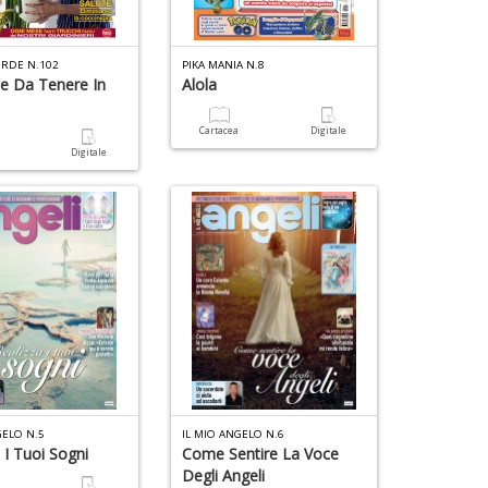
D
o
ERDE N.102
PIKA MANIA N.8
te Da Tenere In
Alola
T
P
U
Cartacea
Digitale
C
G
a
a
Digitale
R
S
di
n
S
a
+
E
D
n
+
D
D
Q
U
n
S
M
+
di
in
D
m
C
GELO N.5
IL MIO ANGELO N.6
P
 I Tuoi Sogni
Come Sentire La Voce
p
M
u
Degli Angeli
M