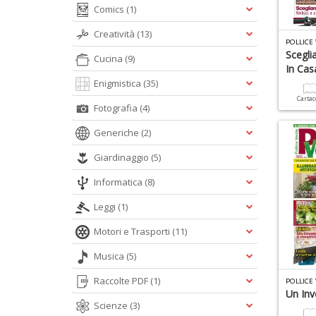
Comics
(1)
Creatività
(13)
POLLICE
Scegli
Cucina
(9)
In Cas
Enigmistica
(35)
Carta
Fotografia
(4)
Generiche
(2)
Giardinaggio
(5)
Informatica
(8)
Leggi
(1)
Motori e Trasporti
(11)
Musica
(5)
Raccolte PDF
(1)
POLLICE
Un Inv
Scienze
(3)