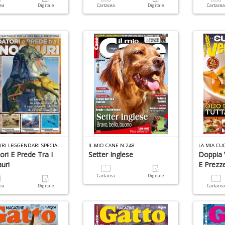
cea
Digitale
Cartacea
Digitale
Cartace
D
INOSAURI LEGGENDARI SPECIALE N.4
IL MIO CANE N.248
LA MIA CU
ori E Prede Tra I
Setter Inglese
Doppia 
uri
E Prezz
Cartacea
Digitale
cea
Digitale
Cartace