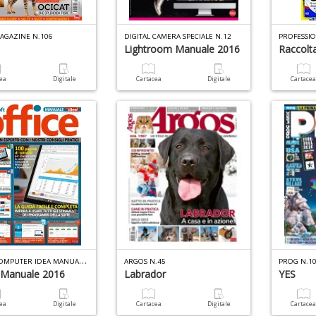
AGAZINE N.106
DIGITAL CAMERA SPECIALE N.12
Lightroom Manuale 2016
Raccolt
cea
Digitale
Cartacea
Digitale
Cartace
I
L MIO COMPUTER IDEA MANUALE N.3
ARGOS N.45
PROG N.1
 Manuale 2016
Labrador
YES
cea
Digitale
Cartacea
Digitale
Cartace