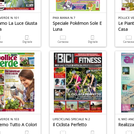
 VERDE N.101
PIKA MANIA N.7
POLLICE V
amo La Luce Giusta
Speciale Pokémon Sole E
Le Pian
a
Luna
Casa
cea
Digitale
Cartacea
Digitale
Cartace
 VERDE N.103
LIFECYCLING SPECIALE N.2
IL MIO AN
erno Tutto A Colori
Il Ciclista Perfetto
Realizza