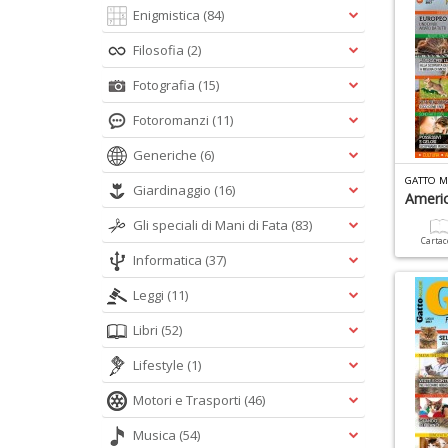
Enigmistica
(84)
Filosofia
(2)
Fotografia
(15)
Fotoromanzi
(11)
Generiche
(6)
GATTO M
Giardinaggio
(16)
Americ
Gli speciali di Mani di Fata
(83)
Carta
Informatica
(37)
Leggi
(11)
Libri
(52)
Lifestyle
(1)
Motori e Trasporti
(46)
Musica
(54)