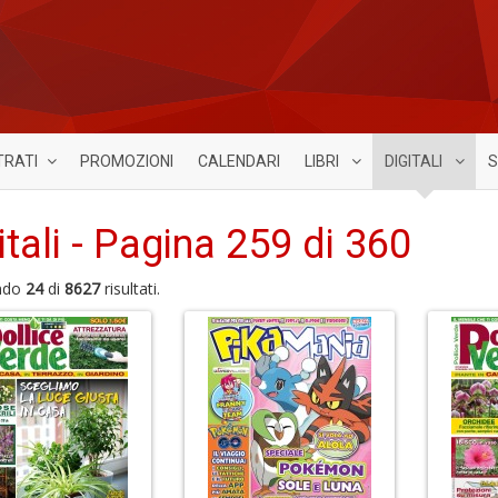
TRATI
PROMOZIONI
CALENDARI
LIBRI
DIGITALI
S
itali - Pagina 259 di 360
ndo
24
di
8627
risultati.