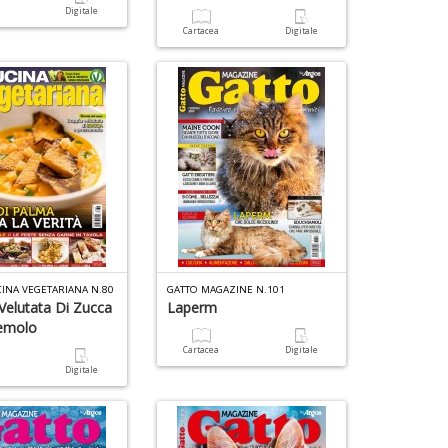
a
a
Digitale
n
-
Cartacea
Digitale
+
C
D
CINA VEGETARIANA N.80
GATTO MAGAZINE N.101
Velutata Di Zucca
Laperm
emolo
Cartacea
Digitale
a
Digitale