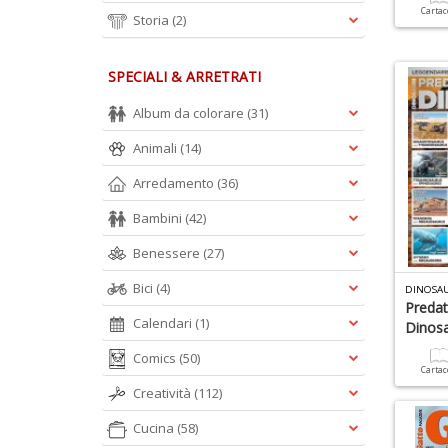
Carta
Storia
(2)
SPECIALI & ARRETRATI
Album da colorare
(31)
Animali
(14)
Arredamento
(36)
Bambini
(42)
Benessere
(27)
Bici
(4)
Predat
Calendari
(1)
Dinosa
Comics
(50)
Carta
Creatività
(112)
Cucina
(58)