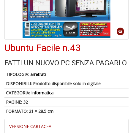
4
n
in
di
Ubuntu Facile n.43
1
f
FATTI UN NUOVO PC SENZA PAGARLO
TIPOLOGIA:
arretrati
DISPONIBILI:
Prodotto disponibile solo in digitale
CATEGORIA:
Informatica
E
PAGINE: 32
d
FORMATO: 21 × 28.5 cm
R
C
R
VERSIONE CARTACEA
S