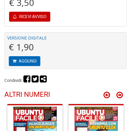
€ 3,50
n
+
D
RICEVI AVVISO
VERSIONE DIGITALE
€ 1,90
D
di
c
AGGIUNGI
R
p
fr
Condividi:
a
a
S
ALTRI NUMERI
n
+
D