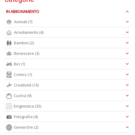
n
+
IN ABBONAMENTO
D
Animali
(7)
Arredamento
(4)
Bambini
(2)
Benessere
(3)
Bici
(1)
A
L
Comics
(1)
O
C
Creatività
(13)
n
Cucina
(9)
Enigmistica
(35)
Fotografia
(4)
Generiche
(2)