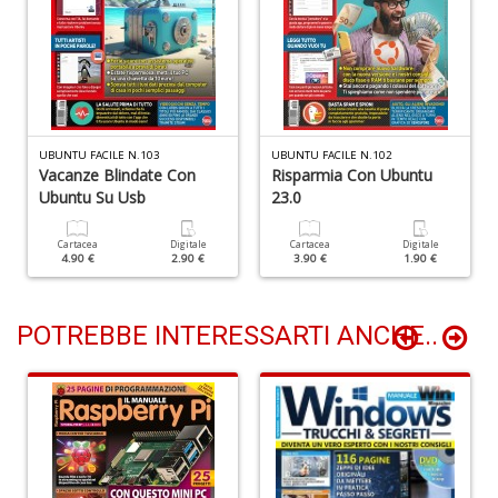
T
le
s
d
m
S
UBUNTU FACILE N.103
UBUNTU FACILE N.102
W
Vacanze Blindate Con
Risparmia Con Ubuntu
F
Ubuntu Su Usb
23.0
D
e
R
Cartacea
Digitale
Cartacea
Digitale
4.90 €
2.90 €
3.90 €
1.90 €
n
+
D
POTREBBE INTERESSARTI ANCHE..
Cr