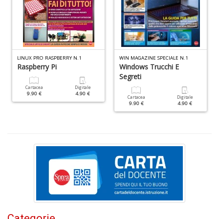
&
V
R
n
+
D
LINUX PRO RASPBERRY N.1
WIN MAGAZINE SPECIALE N.1
Raspberry Pi
Windows Trucchi E
Segreti
Cartacea
Digitale
9.90 €
4.90 €
Cartacea
Digitale
9.90 €
4.90 €
c
C
n
+
D
Fa
C
Categorie
G