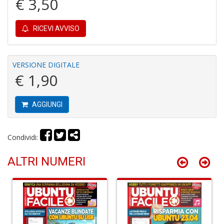
€ 3,50
6
RICEVI AVVISO
n
c
c
di
VERSIONE DIGITALE
in
€ 1,90
o
AGGIUNGI
Condividi:
ALTRI NUMERI
A
M
di
F
S
n
+