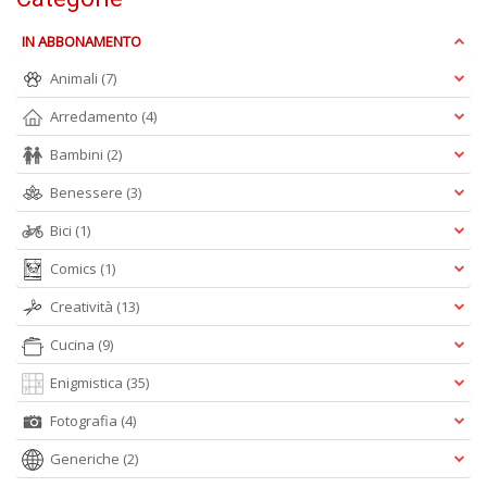
F
IN ABBONAMENTO
M
Vi
Animali
(7)
n
+
Arredamento
(4)
D
Bambini
(2)
Benessere
(3)
Bici
(1)
L
Comics
(1)
cr
d
Creatività
(13)
b
L
Cucina
(9)
Il
n
Enigmistica
(35)
+
D
Fotografia
(4)
Generiche
(2)