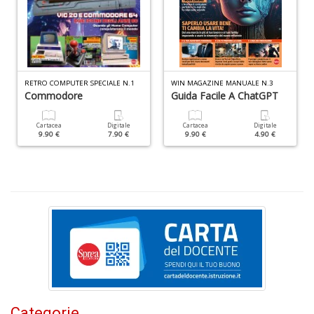
1
O
d
V
S
n
RETRO COMPUTER SPECIALE N.1
WIN MAGAZINE MANUALE N.3
+
Commodore
Guida Facile A ChatGPT
D
Cartacea
Digitale
Cartacea
Digitale
9.90 €
7.90 €
9.90 €
4.90 €
Il
F
n
+
D
Categorie