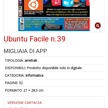
c
d
f
Ubuntu Facile n.39
MIGLIAIA DI APP
6
f
TIPOLOGIA:
arretrati
+
di
DISPONIBILI:
Prodotto disponibile solo in digitale
in
r
CATEGORIA:
Informatica
PAGINE: 32
FORMATO: 21 × 28.5 cm
VERSIONE CARTACEA