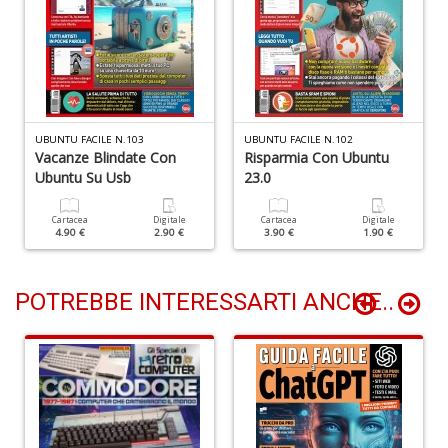
D
L
M
UBUNTU FACILE N.103
UBUNTU FACILE N.102
Vacanze Blindate Con
Risparmia Con Ubuntu
B
Ubuntu Su Usb
23.0
B
n
+
Cartacea
Digitale
Cartacea
Digitale
4.90 €
2.90 €
3.90 €
1.90 €
D
POTREBBE INTERESSARTI ANCHE..
V
i
m
d
1
al