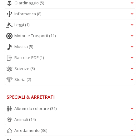
Giardinaggio
(5)
Informatica
(8)
Leggi
(1)
A
Motori e Trasporti
(11)
L
O
Musica
(5)
C
n
Raccolte PDF
(1)
Scienze
(3)
Storia
(2)
SPECIALI & ARRETRATI
Album da colorare
(31)
Animali
(14)
Arredamento
(36)