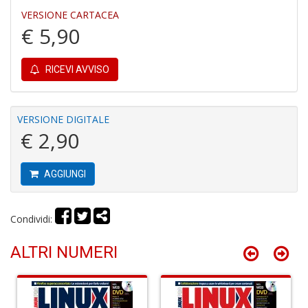
VERSIONE CARTACEA
€ 5,90
Tu
i
s
RICEVI AVVISO
d
N
N
P
VERSIONE DIGITALE
S
€ 2,90
n
+
D
AGGIUNGI
Condividi:
H
ALTRI NUMERI
S
n
+
D