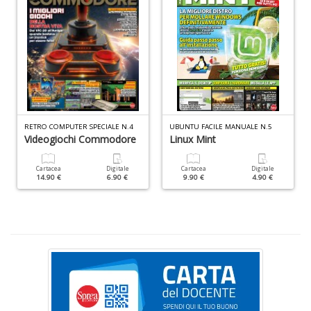
I
C
Fa
n
+
D
RETRO COMPUTER SPECIALE N.4
UBUNTU FACILE MANUALE N.5
Videogiochi Commodore
Linux Mint
Cartacea
Digitale
Cartacea
Digitale
14.90 €
6.90 €
9.90 €
4.90 €
I
L
P
C
n
+
D