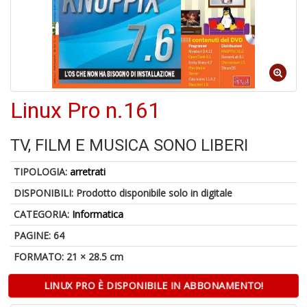
4
n
in
Linux Pro n.161
di
TV, FILM E MUSICA SONO LIBERI
TIPOLOGIA:
arretrati
DISPONIBILI:
Prodotto disponibile solo in digitale
4
n
CATEGORIA:
Informatica
in
di
PAGINE: 64
FORMATO: 21 × 28.5 cm
LINUX PRO È DISPONIBILE IN ABBONAMENTO!