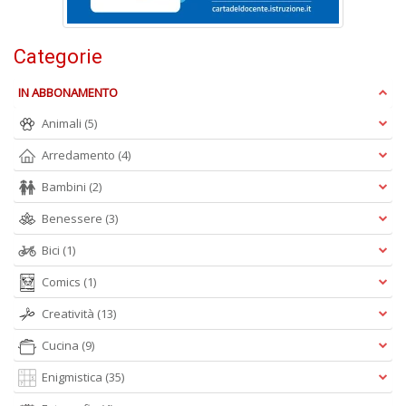
Categorie
IN ABBONAMENTO
A
L
Animali
(5)
O
C
Arredamento
(4)
n
Bambini
(2)
Benessere
(3)
Bici
(1)
Comics
(1)
Creatività
(13)
Cucina
(9)
Enigmistica
(35)