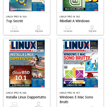
A
LINUX PRO N.164
LINUX PRO N.165
di
Top Secret
Ribellati A Windows
1
a
Cartacea
Digitale
Cartacea
Digitale
al
ri
A
a
a
O
LINUX PRO N.166
LINUX PRO N.167
Installa Linux Dappertutto
Windows E Mac Sono
d
Brutti
V