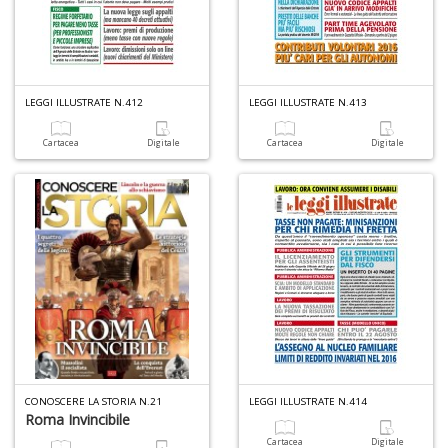
C
n
LEGGI ILLUSTRATE N.412
LEGGI ILLUSTRATE N.413
Cartacea
Digitale
Cartacea
Digitale
CONOSCERE LA STORIA N.21
LEGGI ILLUSTRATE N.414
Roma Invincibile
Cartacea
Digitale