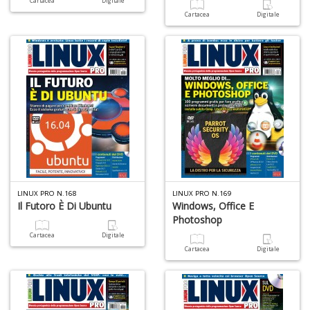
Cartacea
Digitale
Cartacea
Digitale
S
V
l
It
G
n
+
LINUX PRO N.168
LINUX PRO N.169
D
Il Futoro È Di Ubuntu
Windows, Office E
Photoshop
Cartacea
Digitale
Cartacea
Digitale
R
G
H