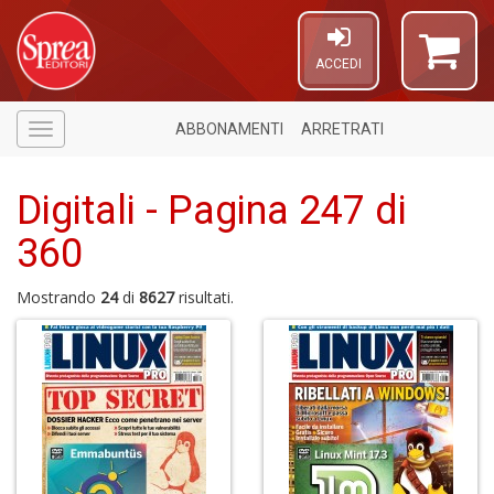
ACCEDI
ABBONAMENTI
ARRETRATI
Menù
Digitali - Pagina 247 di
360
Mostrando
24
di
8627
risultati.
1
n
in
di