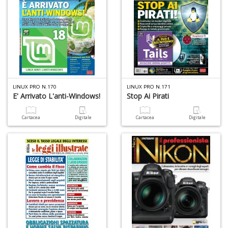
D
n
+
D
C
LINUX PRO N.170
LINUX PRO N.171
E' Arrivato L'anti-Windows!
Stop Ai Pirati
la
S
R
Cartacea
Digitale
Cartacea
Digitale
P
(d
n
+
D