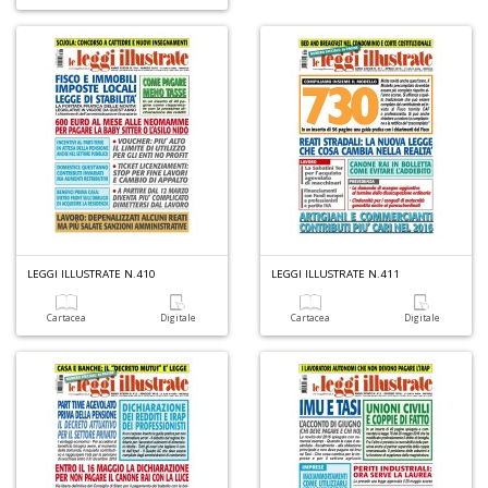
T
al
c
p
e
c
T
d
N
n
+
D
LEGGI ILLUSTRATE N.410
LEGGI ILLUSTRATE N.411
Cartacea
Digitale
Cartacea
Digitale
A
L
O