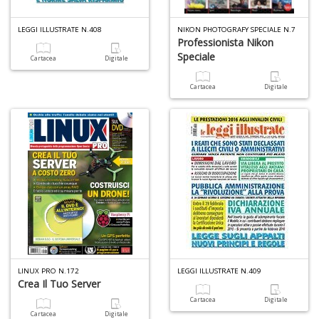
F
LEGGI ILLUSTRATE N.408
NIKON PHOTOGRAFY SPECIALE N.7
d
Professionista Nikon
P
Speciale
Cartacea
Digitale
C
D
Cartacea
Digitale
C
n
+
D
S
S
n
+
D
LINUX PRO N.172
LEGGI ILLUSTRATE N.409
Crea Il Tuo Server
Cartacea
Digitale
Cartacea
Digitale