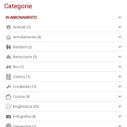
P
Categorie
F
n
IN ABBONAMENTO
+
D
Animali
(7)
Arredamento
(4)
Bambini
(2)
Benessere
(3)
R
+
Bici
(1)
ki
2
Comics
(1)
m
Pr
Creatività
(13)
P
C
Cucina
(9)
n
+
Enigmistica
(35)
D
Fotografia
(4)
Generiche
(2)