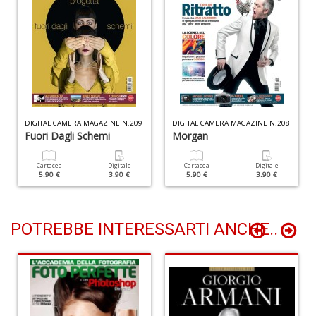
di
F
tu
i
p
n
+
D
DIGITAL CAMERA MAGAZINE N.209
DIGITAL CAMERA MAGAZINE N.208
Fuori Dagli Schemi
Morgan
Cartacea
Digitale
Cartacea
Digitale
5.90 €
3.90 €
5.90 €
3.90 €
In
C
C
C
POTREBBE INTERESSARTI ANCHE..
S
n
+
D