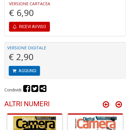
VERSIONE CARTACEA
€ 6,90
C
fo
RICEVI AVVISO
e
fe
c
lo
VERSIONE DIGITALE
y
€ 2,90
V
lo
Y
AGGIUNGI
M
n
+
D
Condividi:
ALTRI NUMERI
M
v
2
M