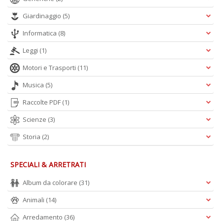
Giardinaggio
(5)
Informatica
(8)
Leggi
(1)
A
L
Motori e Trasporti
(11)
O
C
Musica
(5)
n
Raccolte PDF
(1)
Scienze
(3)
Storia
(2)
SPECIALI & ARRETRATI
Album da colorare
(31)
Animali
(14)
Arredamento
(36)