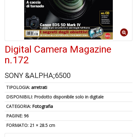
6
n
Digital Camera Magazine
in
di
n.172
SONY &ALPHA;6500
TIPOLOGIA:
arretrati
4
DISPONIBILI:
Prodotto disponibile solo in digitale
n
in
CATEGORIA:
Fotografia
di
PAGINE: 96
FORMATO: 21 × 28.5 cm