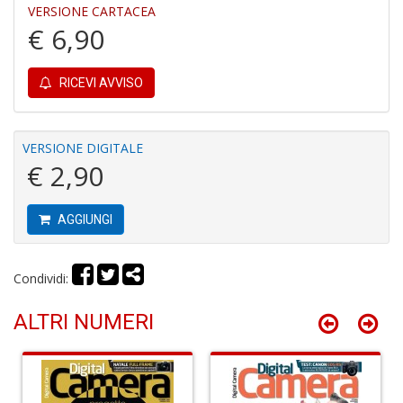
VERSIONE CARTACEA
€ 6,90
C
P
M
RICEVI AVVISO
a
P
C
VERSIONE DIGITALE
S
€ 2,90
n
+
D
AGGIUNGI
Condividi:
U
ALTRI NUMERI
M
di
F
Ar
n