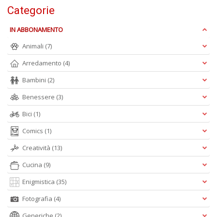
Categorie
IN ABBONAMENTO
M
Animali
(7)
P
n
Arredamento
(4)
+
D
Bambini
(2)
Benessere
(3)
Bici
(1)
Comics
(1)
Creatività
(13)
A
L
Cucina
(9)
O
Enigmistica
(35)
C
n
Fotografia
(4)
Generiche
(2)