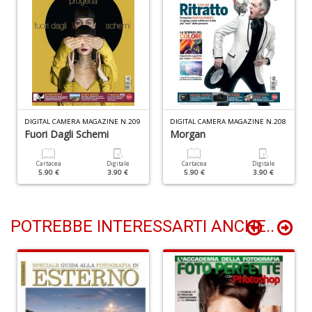
+
D
D
t
al
DIGITAL CAMERA MAGAZINE N.209
DIGITAL CAMERA MAGAZINE N.208
Fuori Dagli Schemi
Morgan
c
D
b
Cartacea
Digitale
Cartacea
Digitale
e
5.90 €
3.90 €
5.90 €
3.90 €
s
S
n
POTREBBE INTERESSARTI ANCHE..
+
D