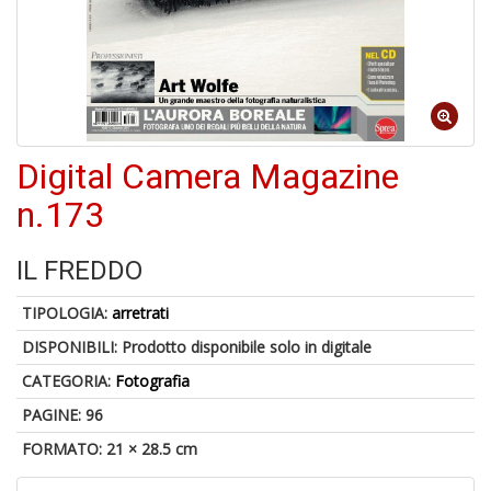
1
f
Digital Camera Magazine
n.173
IL FREDDO
6
f
+
TIPOLOGIA:
arretrati
di
DISPONIBILI:
Prodotto disponibile solo in digitale
in
r
CATEGORIA:
Fotografia
PAGINE: 96
FORMATO: 21 × 28.5 cm