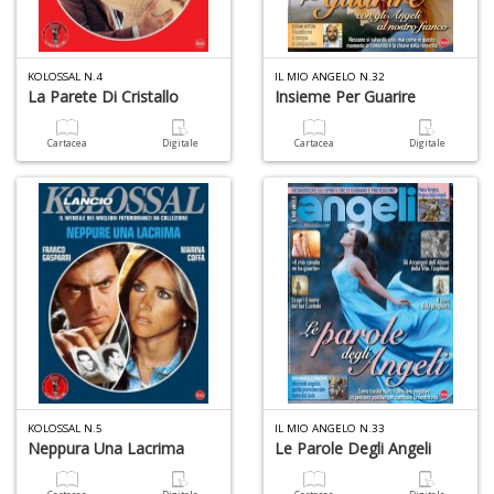
U
KOLOSSAL N.4
IL MIO ANGELO N.32
a
La Parete Di Cristallo
Insieme Per Guarire
c
Fa
Cartacea
Digitale
Cartacea
Digitale
C
M
A
a
R
E
KOLOSSAL N.5
IL MIO ANGELO N.33
Neppura Una Lacrima
Le Parole Degli Angeli