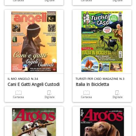
Cartacea
Digitale
Cartacea
Digitale
P
F
C
R
S
n
+
D
IL MIO ANGELO N.34
TURISTI PER CASO MAGAZINE N.3
Cani E Gatti Angeli Custodi
Italia In Bicicletta
P
Cartacea
Digitale
Cartacea
Digitale
e
m
d
G
Ci
R
S