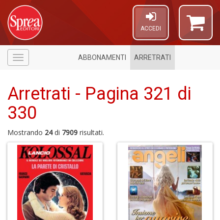
ACCEDI
ABBONAMENTI
ARRETRATI
Menù
Arretrati - Pagina 321 di
330
Mostrando
24
di
7909
risultati.
4
n
in
di