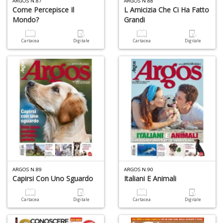
ARGOS N.87
ARGOS N.88
Come Percepisce Il
L Amicizia Che Ci Ha Fatto
Mondo?
Grandi
Cartacea
Digitale
Cartacea
Digitale
V
p
e
n
s
il
n
r
il
de
e
H
n
+
ARGOS N.89
ARGOS N.90
D
Capirsi Con Uno Sguardo
Italiani E Animali
Cartacea
Digitale
Cartacea
Digitale