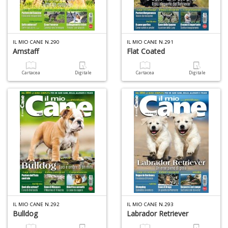
A
L
O
C
IL MIO CANE N.290
IL MIO CANE N.291
n
Amstaff
Flat Coated
Cartacea
Digitale
Cartacea
Digitale
IL MIO CANE N.292
IL MIO CANE N.293
Bulldog
Labrador Retriever