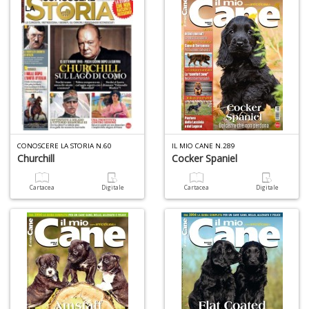
S
G
n
+
D
I
CONOSCERE LA STORIA N.60
IL MIO CANE N.289
C
Churchill
Cocker Spaniel
Fa
n
Cartacea
Digitale
Cartacea
Digitale
+
D