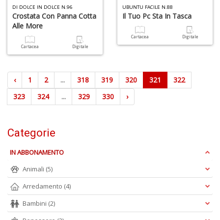
DI DOLCE IN DOLCE N.96
UBUNTU FACILE N.88
Crostata Con Panna Cotta
Il Tuo Pc Sta In Tasca
Alle More
Cartacea
Digitale
Cartacea
Digitale
‹
1
2
...
318
319
320
321
322
323
324
...
329
330
›
Categorie
IN ABBONAMENTO
Animali
(5)
Arredamento
(4)
Bambini
(2)