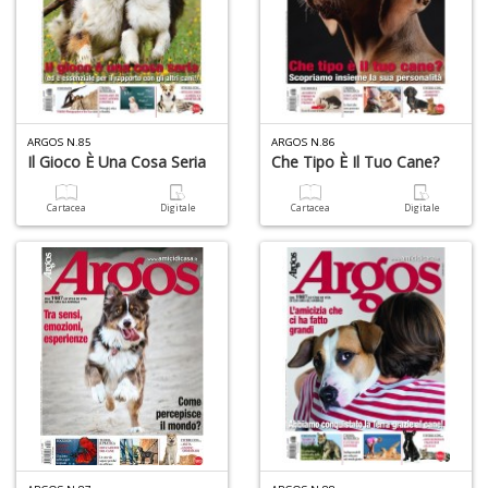
n
+
D
ARGOS N.85
ARGOS N.86
Il Gioco È Una Cosa Seria
Che Tipo È Il Tuo Cane?
D
t
Cartacea
Digitale
Cartacea
Digitale
al
c
D
b
e
s
S
n
+
D