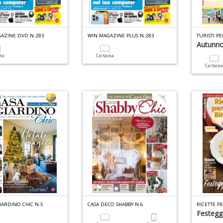
AZINE DVD N.283
WIN MAGAZINE PLUS N.283
Autunno
cea
Cartacea
Cartace
IARDINO CHIC N.5
CASA DECO SHABBY N.6
RICETTE PE
Festegg