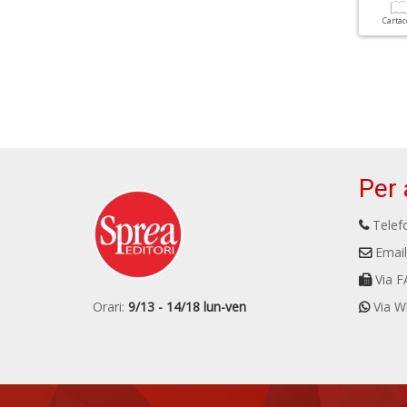
Carta
Per 
Telefo
Email
Via F
Orari:
9/13 - 14/18 lun-ven
Via W