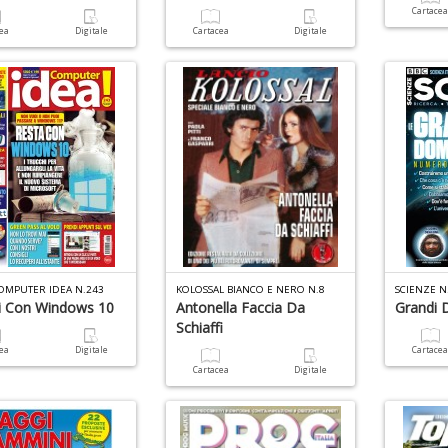
Cartace
cea
Digitale
Cartacea
Digitale
COMPUTER IDEA N.243
KOLOSSAL BIANCO E NERO N.8
SCIENZE N
i Con Windows 10
Antonella Faccia Da
Grandi
Schiaffi
cea
Digitale
Cartace
Cartacea
Digitale