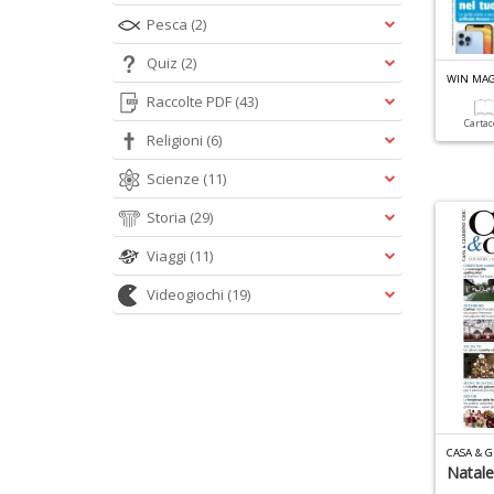
Pesca
(2)
Quiz
(2)
WIN MAG
Raccolte PDF
(43)
Carta
Religioni
(6)
Scienze
(11)
Storia
(29)
Viaggi
(11)
Videogiochi
(19)
CASA & G
Natale