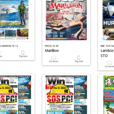
 CAMMINI N.12
PROG N.39
BBC TOP G
Marillion
Lamborg
STO
cea
Digitale
Cartacea
Digitale
Cartace