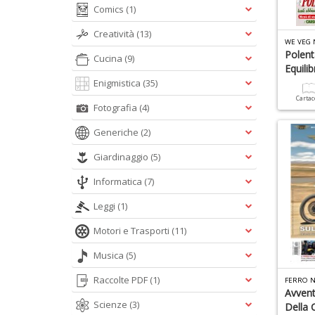
Comics
(1)
Creatività
(13)
WE VEG 
Polent
Cucina
(9)
Equili
Enigmistica
(35)
Carta
Fotografia
(4)
Generiche
(2)
Giardinaggio
(5)
Informatica
(7)
Leggi
(1)
Motori e Trasporti
(11)
Musica
(5)
Raccolte PDF
(1)
FERRO N
Avvent
Scienze
(3)
Della 