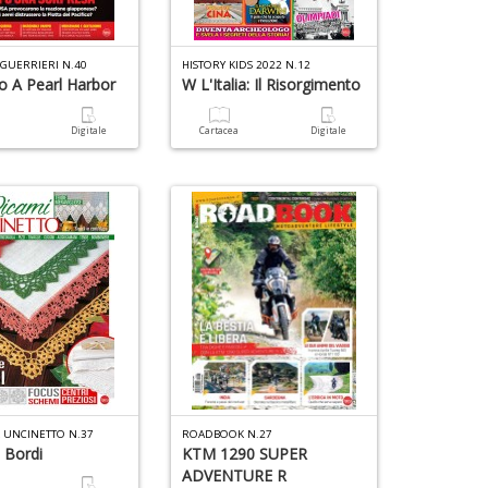
Il
r
6
GUERRIERI N.40
HISTORY KIDS 2022 N.12
d
V
co A Pearl Harbor
W L'Italia: Il Risorgimento
n
t
al
in
Ci
t
di
a
Digitale
Cartacea
Digitale
M
d
n
R
+
H
D
K
S
n
+
D
U
1
a
d
di
H
a
R
a
V
Il
6
n
M
m
L UNCINETTO N.37
ROADBOOK N.27
+
C
 Bordi
KTM 1290 SUPER
p
D
I
ADVENTURE R
c