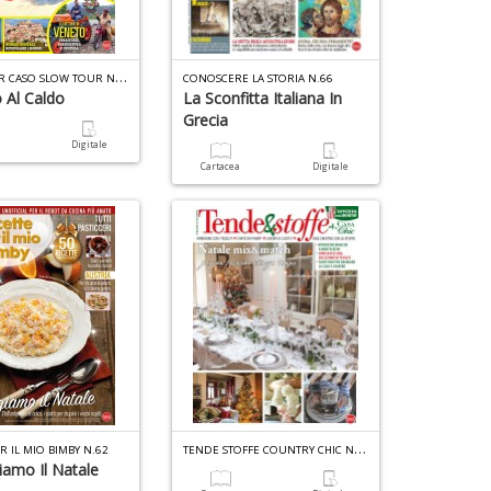
T
URISTI PER CASO SLOW TOUR N.13
CONOSCERE LA STORIA N.66
 Al Caldo
La Sconfitta Italiana In
Grecia
a
Digitale
Cartacea
Digitale
T
ENDE STOFFE COUNTRY CHIC N.66
R IL MIO BIMBY N.62
iamo Il Natale