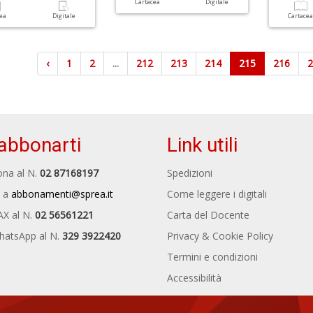
Cartacea
Digitale
cea
Digitale
Cartace
‹
1
2
...
212
213
214
215
216
abbonarti
Link utili
na al N.
02 87168197
Spedizioni
 a
abbonamenti@sprea.it
Come leggere i digitali
AX al N.
02 56561221
Carta del Docente
hatsApp al N.
329 3922420
Privacy & Cookie Policy
Termini e condizioni
Accessibilità