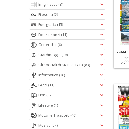
Enigmistica
(84)
Filosofia
(2)
Fotografia
(15)
Fotoromanzi
(11)
Generiche
(6)
VIAGGI &
Giardinaggio
(16)
Carta
Gli speciali di Mani di Fata
(83)
Informatica
(36)
Leggi
(11)
Libri
(52)
Lifestyle
(1)
Motori e Trasporti
(46)
Musica
(54)