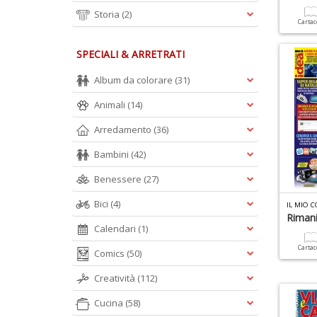
Storia
(2)
Carta
SPECIALI & ARRETRATI
Album da colorare
(31)
Animali
(14)
Arredamento
(36)
Bambini
(42)
Benessere
(27)
Bici
(4)
IL MIO 
Riman
Calendari
(1)
Carta
Comics
(50)
Creatività
(112)
Cucina
(58)