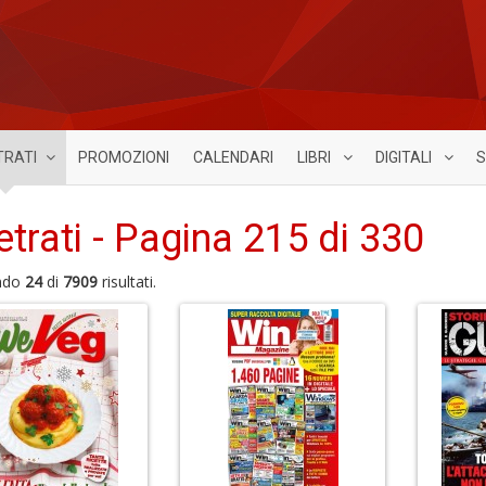
TRATI
PROMOZIONI
CALENDARI
LIBRI
DIGITALI
S
etrati - Pagina 215 di 330
ndo
24
di
7909
risultati.