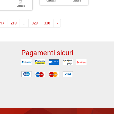
Cartacea
Digitale
a
Digitale
217
218
...
329
330
›
Pagamenti sicuri