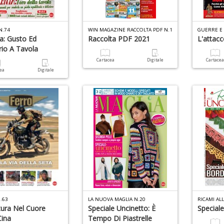
N.74
WIN MAGAZINE RACCOLTA PDF N.1
GUERRE E 
a: Gusto Ed
Raccolta PDF 2021
L'attac
brio A Tavola
Cartacea
Digitale
Cartace
cea
Digitale
.63
LA NUOVA MAGLIA N.20
RICAMI AL
ura Nel Cuore
Speciale Uncinetto: È
Speciale
Cina
Tempo Di Piastrelle