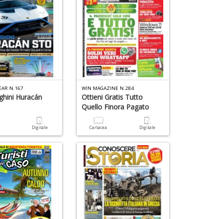
EAR N.167
WIN MAGAZINE N.284
hini Huracán
Ottieni Gratis Tutto
Quello Finora Pagato
a
Digitale
Cartacea
Digitale