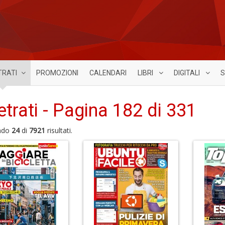
TRATI
PROMOZIONI
CALENDARI
LIBRI
DIGITALI
S
etrati - Pagina 182 di 331
ndo
24
di
7921
risultati.