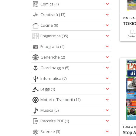
Comics
(1)
Creatività
(13)
VIAGGIAR
TOKIO 
Cucina
(9)
Enigmistica
(35)
Carta
Fotografia
(4)
Generiche
(2)
Giardinaggio
(5)
Informatica
(7)
Leggi
(1)
Motori e Trasporti
(11)
Musica
(5)
Raccolte PDF
(1)
L ARCA 
Scienze
(3)
Stop Ai