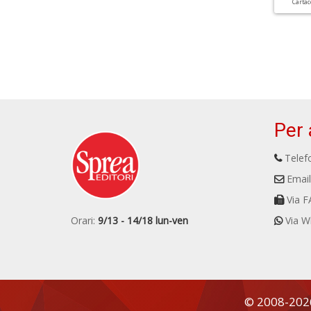
Carta
Per 
Telefo
Email
Via F
Orari:
9/13 - 14/18 lun-ven
Via W
© 2008-2026 