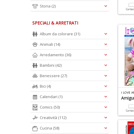
Storia
(2)
Carta
SPECIALI & ARRETRATI
Album da colorare
(31)
Animali
(14)
Arredamento
(36)
Bambini
(42)
Benessere
(27)
Bici
(4)
I LOVE 
Calendari
(1)
Amigu
Comics
(50)
Carta
Creatività
(112)
Cucina
(58)