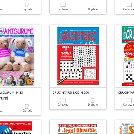
cea
Digitale
Cartacea
Digitale
Cartace
AMIGURUMI N.13
CRUCINTARSI & CO N.290
CRUCINTARS
rumi
Cartacea
Digitale
Cartace
cea
Digitale