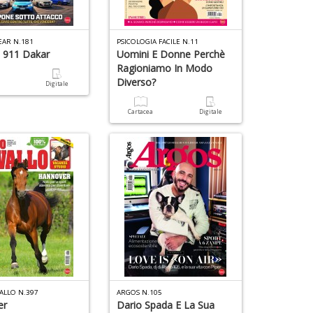
Ri
6
c
n
Il
in
EAR N.181
PSICOLOGIA FACILE N.11
F
 911 Dakar
Uomini E Donne Perchè
di
n
Ragioniamo In Modo
C
+
Diverso?
a
Digitale
R
D
T
Cartacea
Digitale
S
n
U
+
a
D
D
di
Q
M
n
P
+
D
R
Pi
4
M
L
VALLO N.397
ARGOS N.105
P
er
Dario Spada E La Sua
S