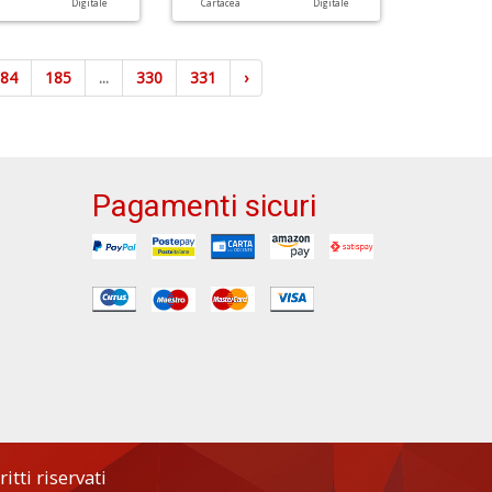
a
Digitale
Cartacea
Digitale
184
185
...
330
331
›
Pagamenti sicuri
tti riservati