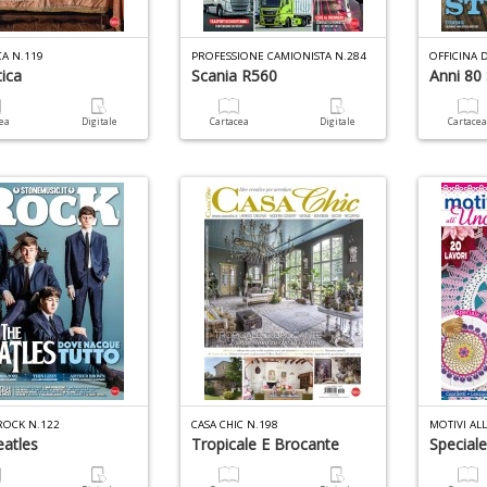
CA N.119
PROFESSIONE CAMIONISTA N.284
OFFICINA D
ica
Scania R560
Anni 80 
cea
Digitale
Cartacea
Digitale
Cartace
 ROCK N.122
CASA CHIC N.198
MOTIVI AL
atles
Tropicale E Brocante
Special