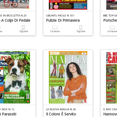
E IN BICICLETTA N.25
UBUNTU FACILE N.101
BBC TOP G
A Colpi Di Pedale
Pulizie Di Primavera
Porsche
cea
Digitale
Cartacea
Digitale
Cartace
DI NOE N.12
LA NUOVA MAGLIA N.26
IL MIO CA
 Parassiti
Il Colore È Servito
Hannov