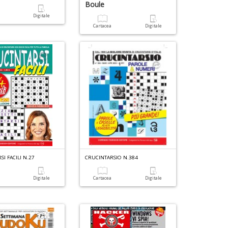
Boule
n
a
Digitale
+
Cartacea
Digitale
D
I FACILI N.27
CRUCINTARSIO N.384
a
Digitale
Cartacea
Digitale