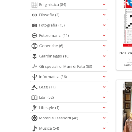
Enigmistica
(84)
Filosofia
(2)
Fotografia
(15)
Fotoromanzi
(11)
Generiche
(6)
FACILI C
Giardinaggio
(16)
Carta
Gli speciali di Mani di Fata
(83)
Informatica
(36)
Leggi
(11)
Libri
(52)
Lifestyle
(1)
Motori e Trasporti
(46)
Musica
(54)