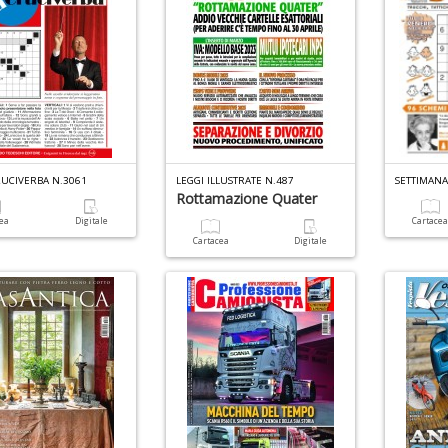
RUCIVERBA N.3061
LEGGI ILLUSTRATE N.487
SETTIMAN
Rottamazione Quater
cea
Digitale
Cartace
Cartacea
Digitale