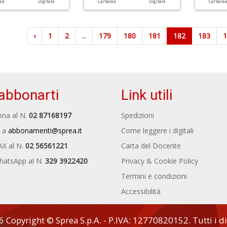
cea
Digitale
Cartacea
Digitale
Cartace
‹
1
2
...
179
180
181
182
183
abbonarti
Link utili
na al N.
02 87168197
Spedizioni
 a
abbonamenti@sprea.it
Come leggere i digitali
AX al N.
02 56561221
Carta del Docente
hatsApp al N.
329 3922420
Privacy & Cookie Policy
Termini e condizioni
Accessibilità
Copyright © Sprea S.p.A. - P.IVA: 12770820152. Tutti i diri