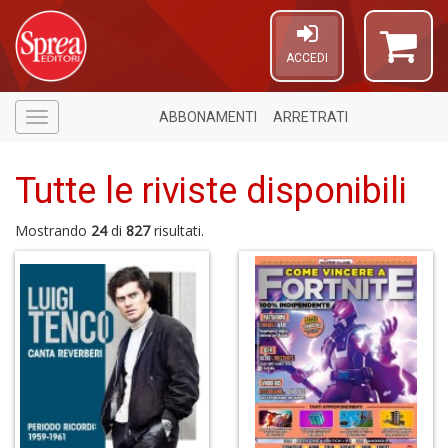
ACCEDI
ABBONAMENTI
ARRETRATI
Menù
Tutte le riviste disponibili
Mostrando
24
di
827
risultati.
1
n
in
di