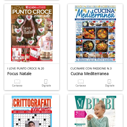
D
B
C
R
n
+
D
R
I LOVE PUNTO CROCE N.20
CUCINARE CON PASSIONE N.3
Focus Natale
Cucina Mediterranea
Pi
H
J
Cartacea
Digitale
Cartacea
Digitale
n
+
D