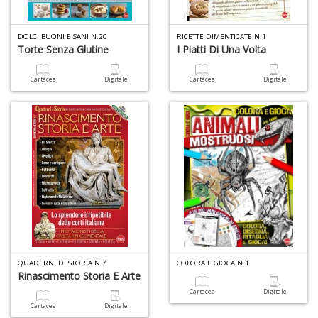
D
n
+
DOLCI BUONI E SANI N.20
RICETTE DIMENTICATE N.1
D
Torte Senza Glutine
I Piatti Di Una Volta
Cartacea
Digitale
Cartacea
Digitale
L
B
T
G
M
n
+
D
QUADERNI DI STORIA N.7
COLORA E GIOCA N.1
Rinascimento Storia E Arte
Cartacea
Digitale
Cartacea
Digitale