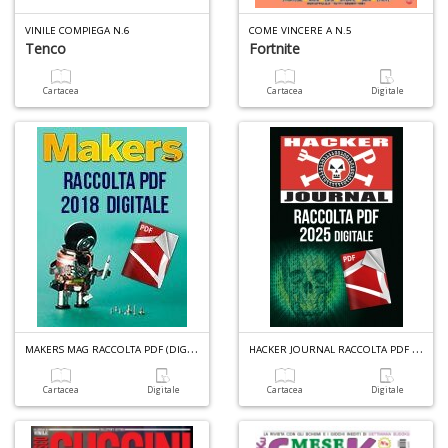
VINILE COMPIEGA N.6
COME VINCERE A N.5
Tenco
Fortnite
6
f
Cartacea
Cartacea
Digitale
+
di
in
r
6
n
in
di
M
AKERS MAG RACCOLTA PDF (DIGITALE) N.1
H
ACKER JOURNAL RACCOLTA PDF (DIGITALE) N.8
Cartacea
Digitale
Cartacea
Digitale