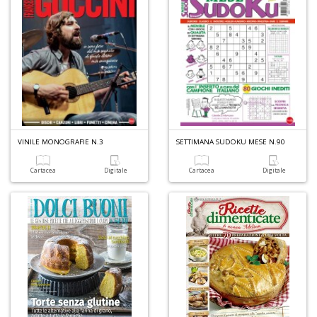
A
s
di
h
W
M
M
n
VINILE MONOGRAFIE N.3
SETTIMANA SUDOKU MESE N.90
+
D
Cartacea
Digitale
Cartacea
Digitale
I
pi
di
u
v
R