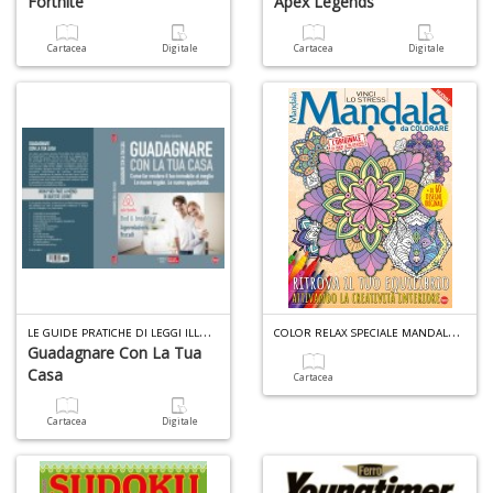
Fortnite
Apex Legends
Cartacea
Digitale
Cartacea
Digitale
L
E GUIDE PRATICHE DI LEGGI ILLUSTRATE SPECIALE N.1
C
OLOR RELAX SPECIALE MANDALA N.17
Guadagnare Con La Tua
Casa
Cartacea
Cartacea
Digitale