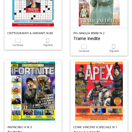
S
7
l
P
C
n
CRITTOGRAFATI & VARIANTI N.89
PIU MAGLIA BIMBI N.2
Trame Inedite
+
D
Cartacea
Digitale
Cartacea
Digitale
A
L
O
C
n
INVINCIBILI A N.3
COME VINCERE A SPECIALE N.1