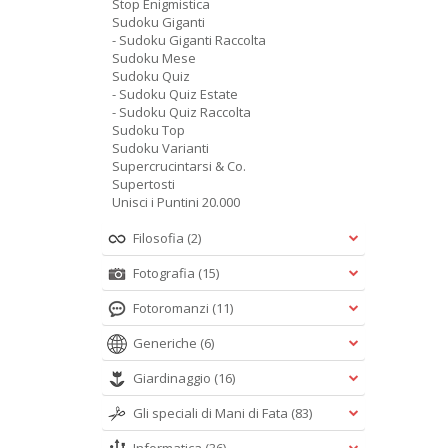
Stop Enigmistica
Sudoku Giganti
- Sudoku Giganti Raccolta
Sudoku Mese
Sudoku Quiz
- Sudoku Quiz Estate
- Sudoku Quiz Raccolta
Sudoku Top
Sudoku Varianti
Supercrucintarsi & Co.
Supertosti
Unisci i Puntini 20.000
Filosofia
(2)
Fotografia
(15)
Fotoromanzi
(11)
Generiche
(6)
Giardinaggio
(16)
Gli speciali di Mani di Fata
(83)