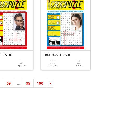
ZLE N.589
CRUCIPUZZLE N.588
a
Digitale
Cartacea
Digitale
8
69
...
99
100
›