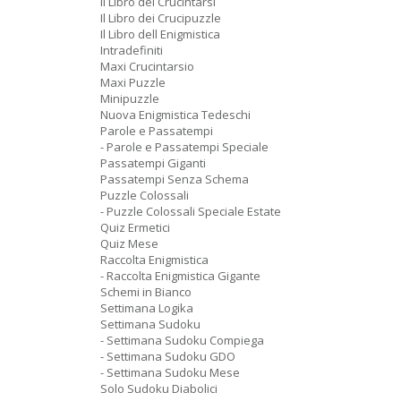
Il Libro dei Crucintarsi
Il Libro dei Crucipuzzle
Il Libro dell Enigmistica
Intradefiniti
Maxi Crucintarsio
Maxi Puzzle
Minipuzzle
Nuova Enigmistica Tedeschi
Parole e Passatempi
- Parole e Passatempi Speciale
Passatempi Giganti
Passatempi Senza Schema
Puzzle Colossali
- Puzzle Colossali Speciale Estate
Quiz Ermetici
Quiz Mese
Raccolta Enigmistica
- Raccolta Enigmistica Gigante
Schemi in Bianco
Settimana Logika
Settimana Sudoku
- Settimana Sudoku Compiega
- Settimana Sudoku GDO
- Settimana Sudoku Mese
Solo Sudoku Diabolici