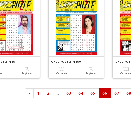
ZZLE N.591
CRUCIPUZZLE N.590
CRUCIPUZ
cea
Digitale
Cartacea
Digitale
Cartace
‹
1
2
...
63
64
65
66
67
6