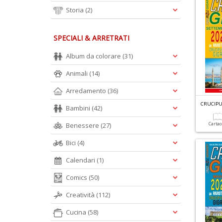
Storia
(2)
SPECIALI & ARRETRATI
Album da colorare
(31)
Animali
(14)
Arredamento
(36)
CRUCIPU
Bambini
(42)
Benessere
(27)
Carta
Bici
(4)
Calendari
(1)
Comics
(50)
Creatività
(112)
Cucina
(58)