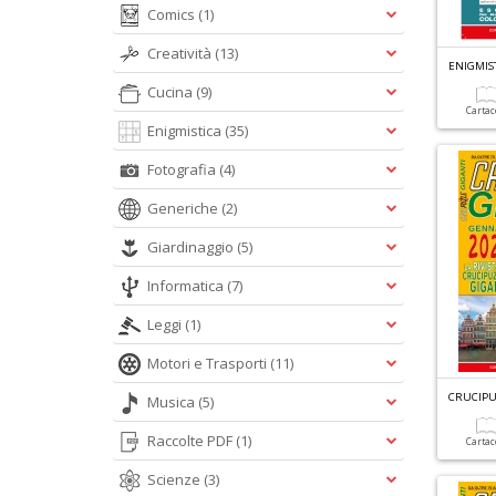
Comics
(1)
Creatività
(13)
ENIGMIS
Cucina
(9)
Carta
Enigmistica
(35)
Fotografia
(4)
Generiche
(2)
Giardinaggio
(5)
Informatica
(7)
Leggi
(1)
Motori e Trasporti
(11)
CRUCIPU
Musica
(5)
Raccolte PDF
(1)
Carta
Scienze
(3)