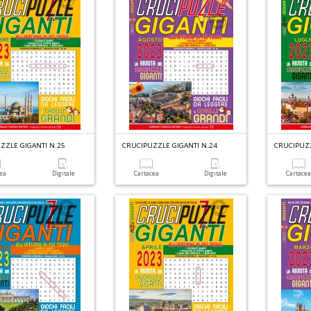
ZZLE GIGANTI N.25
CRUCIPUZZLE GIGANTI N.24
CRUCIPUZZ
cea
Digitale
Cartacea
Digitale
Cartace