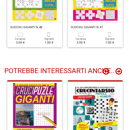
P
Vi
S
n
+
SUDOKU GIGANTI N.48
SUDOKU GIGANTI N.47
D
Cartacea
Digitale
Cartacea
Digitale
3.00 €
1.00 €
3.00 €
1.00 €
POTREBBE INTERESSARTI ANCHE..
L
D
Vi
n
+
D