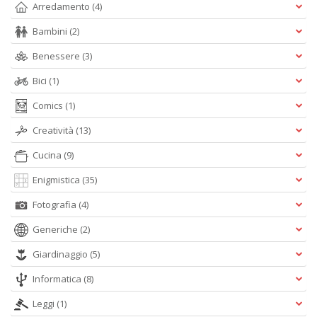
Arredamento
(4)
Bambini
(2)
A
L
Benessere
(3)
O
C
Bici
(1)
n
Comics
(1)
Creatività
(13)
Cucina
(9)
Enigmistica
(35)
Fotografia
(4)
Generiche
(2)
Giardinaggio
(5)
Informatica
(8)
Leggi
(1)