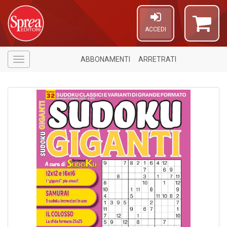
ACCEDI
ABBONAMENTI
ARRETRATI
Menù
1
f
A
a
a