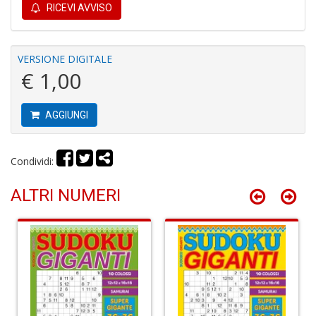
Gh
RICEVI AVVISO
A
C
D
VERSIONE DIGITALE
n
€ 1,00
+
D
AGGIUNGI
Condividi:
D
A
Vi
ALTRI NUMERI
M
n
+
D