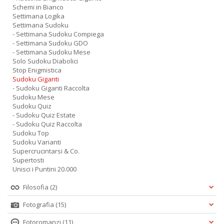
Schemi in Bianco
Settimana Logika
Settimana Sudoku
- Settimana Sudoku Compiega
- Settimana Sudoku GDO
- Settimana Sudoku Mese
Solo Sudoku Diabolici
Stop Enigmistica
Sudoku Giganti
- Sudoku Giganti Raccolta
Sudoku Mese
Sudoku Quiz
- Sudoku Quiz Estate
- Sudoku Quiz Raccolta
Sudoku Top
Sudoku Varianti
Supercrucintarsi & Co.
Supertosti
Unisci i Puntini 20.000
Filosofia
(2)
Fotografia
(15)
Fotoromanzi
(11)