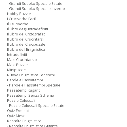
- Grandi Sudoku Speciale Estate
- Grandi Sudoku Speciale Inverno
Hobby Puzzle
I Cruciverba Facili
Il Cruciverba
Il Libro degli Intradefiniti
Il Libro dei Crittografati
Il Libro dei Crucintarsi
Il Libro dei Crucipuzzle
Il Libro dell Enigmistica
Intradefiniti
Maxi Crucintarsio
Maxi Puzzle
Minipuzzle
Nuova Enigmistica Tedeschi
Parole e Passatempi
- Parole e Passatempi Speciale
Passatempi Giganti
Passatempi Senza Schema
Puzzle Colossali
- Puzzle Colossali Speciale Estate
Quiz Ermetici
Quiz Mese
Raccolta Enigmistica
- Raccolta Enigmistica Gigante