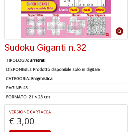
Il
F
Sudoku Giganti n.32
1
f
TIPOLOGIA:
arretrati
+
DISPONIBILI:
Prodotto disponibile solo in digitale
2
s
CATEGORIA:
Enigmistica
c
PAGINE: 48
FORMATO: 21 × 28 cm
VERSIONE CARTACEA
€ 3,00
S