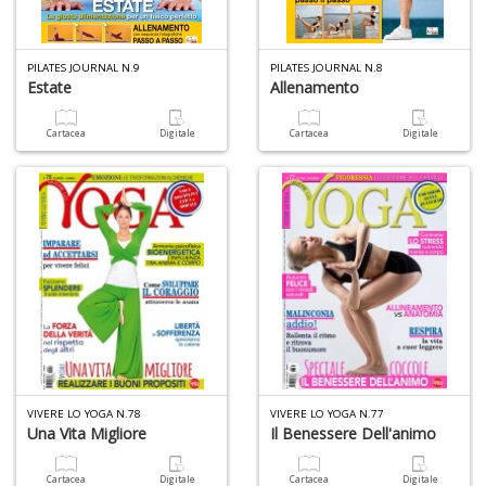
PILATES JOURNAL N.9
PILATES JOURNAL N.8
Estate
Allenamento
Cartacea
Digitale
Cartacea
Digitale
VIVERE LO YOGA N.78
VIVERE LO YOGA N.77
Una Vita Migliore
Il Benessere Dell'animo
Cartacea
Digitale
Cartacea
Digitale