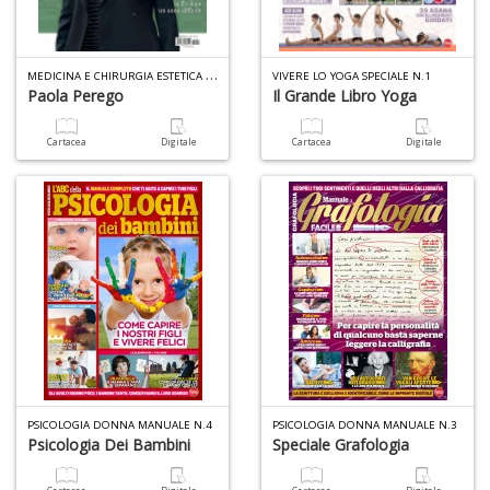
M
EDICINA E CHIRURGIA ESTETICA N.28
VIVERE LO YOGA SPECIALE N.1
Paola Perego
Il Grande Libro Yoga
A
p
u
Cartacea
Digitale
Cartacea
Digitale
a
H
6
f
+
di
PSICOLOGIA DONNA MANUALE N.4
PSICOLOGIA DONNA MANUALE N.3
Psicologia Dei Bambini
Speciale Grafologia
in
r