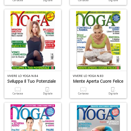
Cartacea
Digitale
Cartacea
Digitale
M
C
C
M
n
+
D
VIVERE LO YOGA N.84
VIVERE LO YOGA N.83
Sviluppa Il Tuo Potenziale
Mente Aperta Cuore Felice
Cartacea
Digitale
Cartacea
Digitale
Fi
X
M
al
u
M