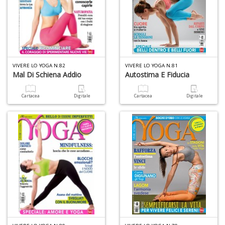
n
+
D
VIVERE LO YOGA N.82
VIVERE LO YOGA N.81
Mal Di Schiena Addio
Autostima E Fiducia
Z
Cartacea
Digitale
Cartacea
Digitale
e
m
R
T
S
n
+
D