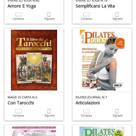
VIVERE LO YOGA N.80
VIVERE LO YOGA N.79
Amore E Yoga
Semplificarsi La Vita
S
n
Cartacea
Digitale
Cartacea
Digitale
+
D
G
A
n
+
D
MAGIE DI CARTA N.5
PILATES JOURNAL N.7
Con Tarocchi
Articolazioni
Cartacea
Digitale
Cartacea
Digitale
L
U
di