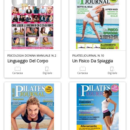
G
n
+
D
PSICOLOGIA DONNA MANUALE N.2
PILATES JOURNAL N.10
Linguaggio Del Corpo
Un Fisico Da Spiaggia
A
L
Cartacea
Digitale
Cartacea
Digitale
O
C
n