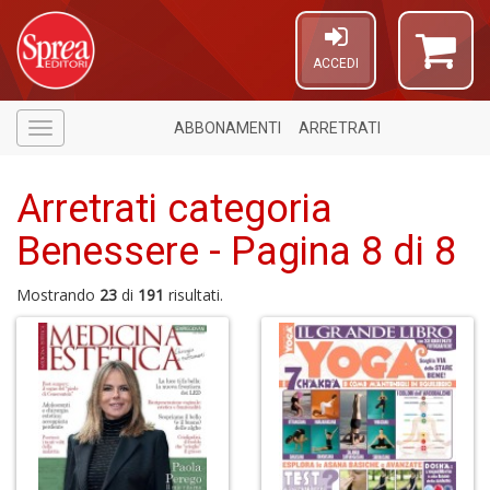
ACCEDI
ABBONAMENTI
ARRETRATI
Menù
Arretrati categoria
Benessere - Pagina 8 di 8
Mostrando
23
di
191
risultati.
A
a
p
S
i