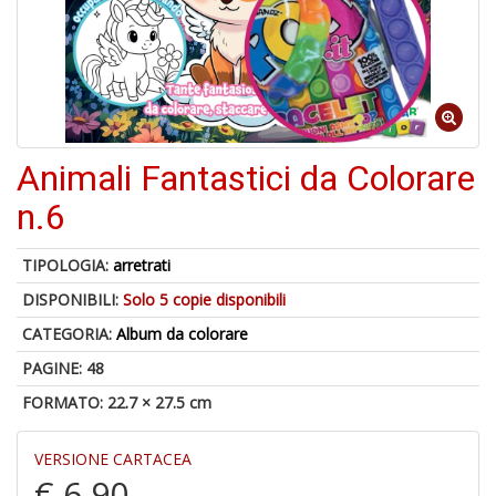
6
n
c
c
di
in
o
Animali Fantastici da Colorare
n.6
1
f
TIPOLOGIA:
arretrati
DISPONIBILI:
Solo 5 copie disponibili
CATEGORIA:
Album da colorare
PAGINE: 48
FORMATO: 22.7 × 27.5 cm
G
S
VERSIONE CARTACEA
S
€ 6,90
E