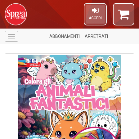
ACCEDI
ABBONAMENTI
ARRETRATI
Menù
1
f