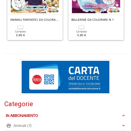
A
NIMALI FANTASTICI DA COLORARE N.1
BALLERINE DA COLORARE N.1
I
Cartacea
Cartacea
5.90 €
5.90 €
L
A
n
+
D
U
pe
c
Categorie
s
B
IN ABBONAMENTO
M
n
Animali
(7)
+