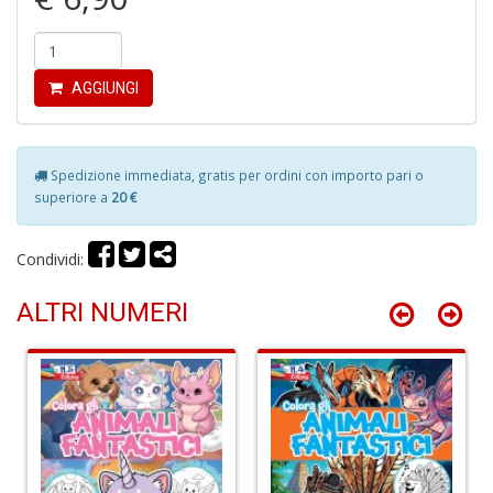
n
+
D
AGGIUNGI
It
Spedizione immediata, gratis per ordini con importo pari o
d
superiore a
20 €
la
s
g
Condividi:
m
H
ALTRI NUMERI
D
n
+
D