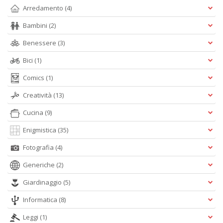
Arredamento
(4)
D
Bambini
(2)
Benessere
(3)
Bici
(1)
Comics
(1)
A
Creatività
(13)
L
O
Cucina
(9)
C
n
Enigmistica
(35)
Fotografia
(4)
Generiche
(2)
Giardinaggio
(5)
Informatica
(8)
Leggi
(1)