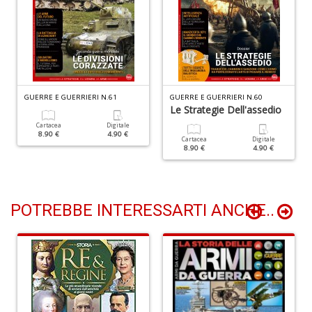
C
c
R
GUERRE E GUERRIERI N.61
GUERRE E GUERRIERI N.60
C
Le Strategie Dell'assedio
C
n
Cartacea
Digitale
8.90 €
4.90 €
+
Cartacea
Digitale
8.90 €
4.90 €
D
POTREBBE INTERESSARTI ANCHE..
I
S
O
D