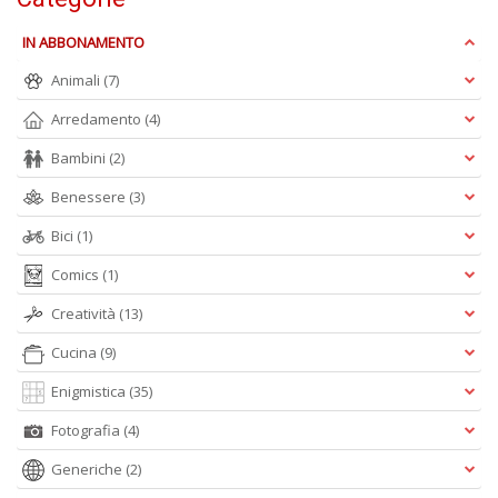
D
IN ABBONAMENTO
Animali
(7)
Arredamento
(4)
Bambini
(2)
A
Benessere
(3)
L
Bici
(1)
O
C
Comics
(1)
n
Creatività
(13)
Cucina
(9)
Enigmistica
(35)
Fotografia
(4)
Generiche
(2)