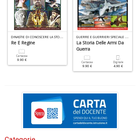
L
Il
n
+
D
D
INASTIE DI CONOSCERE LA STORIA N.4
G
UERRE E GUERRIERI SPECIALE N.4
Re E Regine
La Storia Delle Armi Da
Guerra
Cartacea
S
9.90 €
Cartacea
Digitale
L
9.90 €
4.90 €
n
+
D
C
G
n
+
Categorie