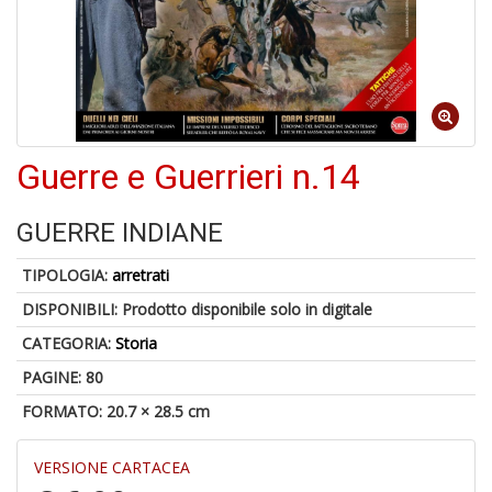
Il
m
c
+
di
Guerre e Guerrieri n.14
in
o
GUERRE INDIANE
TIPOLOGIA:
arretrati
1
f
DISPONIBILI:
Prodotto disponibile solo in digitale
CATEGORIA:
Storia
PAGINE: 80
FORMATO: 20.7 × 28.5 cm
VERSIONE CARTACEA
K-