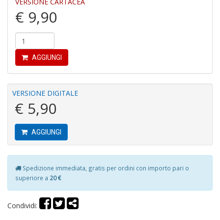
VERSIONE CARTACEA
€ 9,90
Fi
a
AGGIUNGI
p
c
Pr
P
VERSIONE DIGITALE
C
€ 5,90
S
n
+
AGGIUNGI
D
Spedizione immediata, gratis per ordini con importo pari o
superiore a
20 €
P
C
R
Condividi:
S