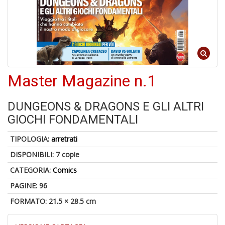
S
p
u
a
-
C
Master Magazine n.1
DUNGEONS & DRAGONS E GLI ALTRI
GIOCHI FONDAMENTALI
TIPOLOGIA:
arretrati
A
DISPONIBILI:
7 copie
a
a
CATEGORIA:
Comics
P
PAGINE: 96
C
FORMATO: 21.5 × 28.5 cm