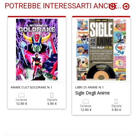
n
POTREBBE INTERESSARTI ANCHE..
+
D
Li
De
al
M
n
+
D
ANIME CULT GOLDRAKE N.1
LIBRI DI ANIME N.1
Sigle Degli Anime
Cartacea
Digitale
12.90 €
5.90 €
Cartacea
Digitale
12.90 €
5.90 €
L