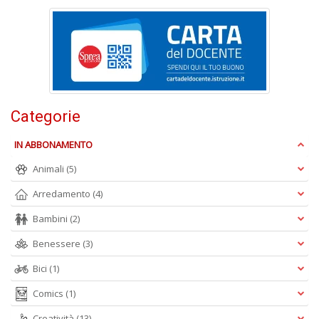
ci
d
ga
G
M
n
+
D
Categorie
IN ABBONAMENTO
Animali
(5)
C
Arredamento
(4)
G
n
Bambini
(2)
+
D
Benessere
(3)
Bici
(1)
Comics
(1)
S
Creatività
(13)