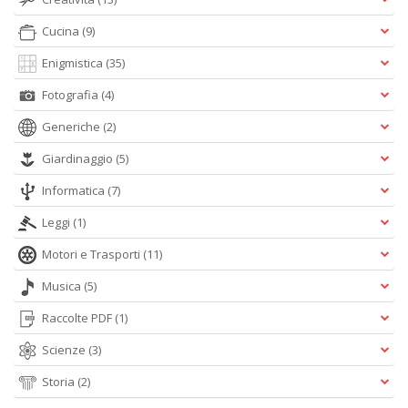
e
t
Cucina
(9)
D
Enigmistica
(35)
M
n
Fotografia
(4)
+
D
Generiche
(2)
Giardinaggio
(5)
Informatica
(7)
Leggi
(1)
Motori e Trasporti
(11)
A
L
Musica
(5)
O
Raccolte PDF
(1)
C
n
Scienze
(3)
Storia
(2)