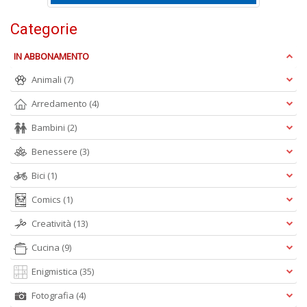
u
Categorie
d
d
H
IN ABBONAMENTO
n
+
Animali
(7)
D
Arredamento
(4)
Bambini
(2)
Benessere
(3)
Bici
(1)
Comics
(1)
A
L
Creatività
(13)
O
C
Cucina
(9)
n
Enigmistica
(35)
Fotografia
(4)