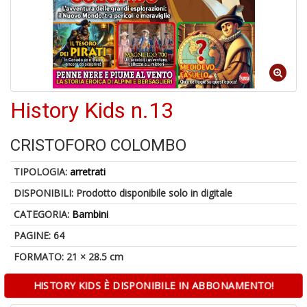
4
n
in
di
History Kids n.13
A
CRISTOFORO COLOMBO
a
G
TIPOLOGIA:
arretrati
S
DISPONIBILI:
Prodotto disponibile solo in digitale
CATEGORIA:
Bambini
PAGINE: 64
FORMATO: 21 × 28.5 cm
5
HISTORY KIDS È DISPONIBILE IN ABBONAMENTO!
g
s