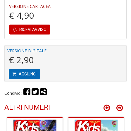
pi
VERSIONE CARTACEA
p
€ 4,90
M
al
u
RICEVI AVVISO
M
n
+
D
VERSIONE DIGITALE
€ 2,90
AGGIUNGI
M
P
M
Condividi:
2
U
ALTRI NUMERI
F
S
n
+
D