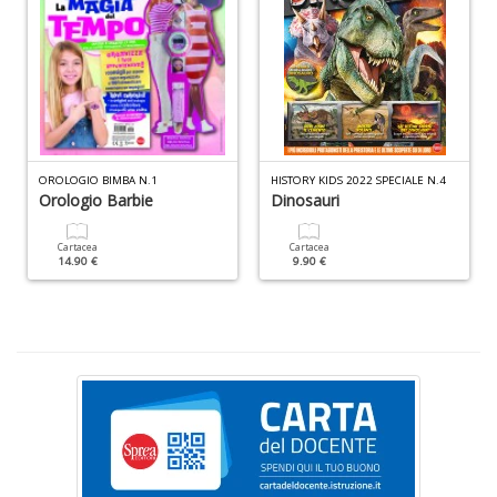
+
D
M
OROLOGIO BIMBA N.1
HISTORY KIDS 2022 SPECIALE N.4
fa
Orologio Barbie
Dinosauri
in
c
D
Cartacea
Cartacea
14.90 €
9.90 €
b
e
s
n
+
D
Gl