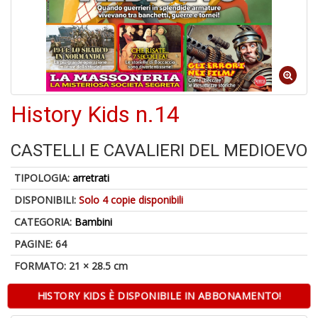
o
U
a
History Kids n.14
di
a
CASTELLI E CAVALIERI DEL MEDIOEVO
TIPOLOGIA:
arretrati
DISPONIBILI:
Solo 4 copie disponibili
CATEGORIA:
Bambini
U
PAGINE: 64
M
FORMATO: 21 × 28.5 cm
in
C
HISTORY KIDS È DISPONIBILE IN ABBONAMENTO!
p
u