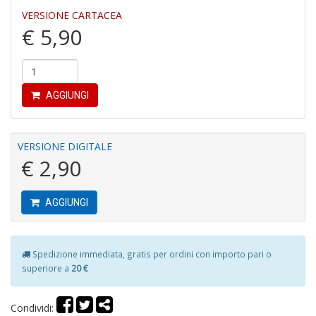
a
VERSIONE CARTACEA
-
€ 5,90
C
AGGIUNGI
It
VERSIONE DIGITALE
d
€ 2,90
S
D
di
AGGIUNGI
C
la
S
n
Spedizione immediata, gratis per ordini con importo pari o
+
superiore a
20 €
D
Condividi: