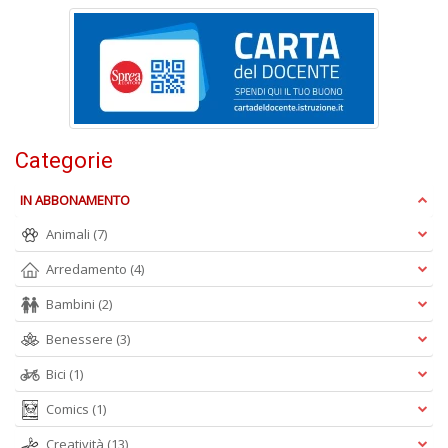
R
n
+
D
Categorie
D
Q
IN ABBONAMENTO
n
Animali
(7)
+
D
Arredamento
(4)
Bambini
(2)
Benessere
(3)
Bici
(1)
Comics
(1)
A
L
Creatività
(13)