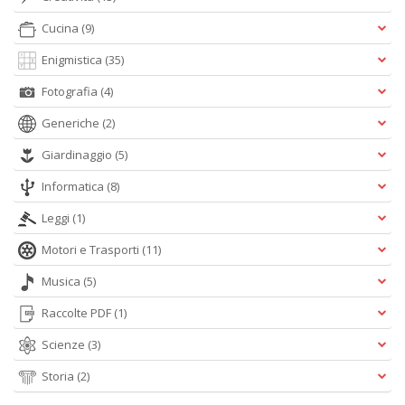
O
Cucina
(9)
C
n
Enigmistica
(35)
Fotografia
(4)
Generiche
(2)
Giardinaggio
(5)
Informatica
(8)
Leggi
(1)
Motori e Trasporti
(11)
Musica
(5)
Raccolte PDF
(1)
Scienze
(3)
Storia
(2)