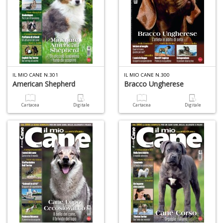
G
S
S
E
n
+
IL MIO CANE N.301
IL MIO CANE N.300
American Shepherd
Bracco Ungherese
D
Cartacea
Digitale
Cartacea
Digitale
S
di
m
P
M
M
n
+
D