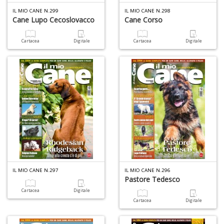
IL MIO CANE N.299
IL MIO CANE N.298
Cane Lupo Cecoslovacco
Cane Corso
Cartacea
Digitale
Cartacea
Digitale
V
I
M
e
c
e
n
+
D
IL MIO CANE N.297
IL MIO CANE N.296
Pastore Tedesco
Cartacea
Digitale
Cartacea
Digitale
T
P
C