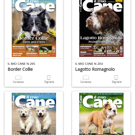
R
n
+
D
D
Q
IL MIO CANE N.295
IL MIO CANE N.294
n
Border Collie
Lagotto Romagnolo
+
D
Cartacea
Digitale
Cartacea
Digitale
A
L