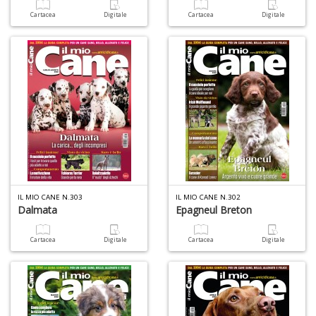
a
Cartacea
Digitale
Cartacea
Digitale
-
C
It
d
S
D
di
IL MIO CANE N.303
IL MIO CANE N.302
Dalmata
Epagneul Breton
C
la
S
Cartacea
Digitale
Cartacea
Digitale
n
+
D