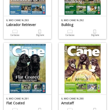
O
C
n
IL MIO CANE N.293
IL MIO CANE N.292
Labrador Retriever
Bulldog
Cartacea
Digitale
Cartacea
Digitale
IL MIO CANE N.291
IL MIO CANE N.290
Flat Coated
Amstaff