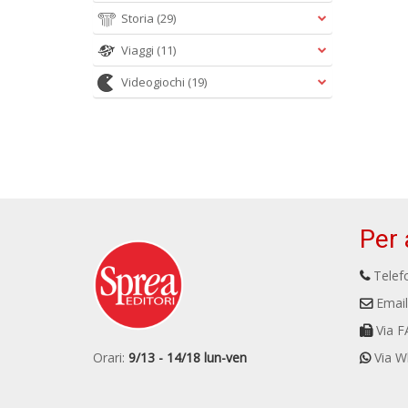
Storia
(29)
Viaggi
(11)
Videogiochi
(19)
Per 
Telefo
Email
Via F
Orari:
9/13 - 14/18 lun-ven
Via W