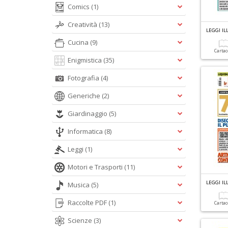
Comics
(1)
Creatività
(13)
LEGGI IL
Cucina
(9)
Carta
Enigmistica
(35)
Fotografia
(4)
Generiche
(2)
Giardinaggio
(5)
Informatica
(8)
Leggi
(1)
Motori e Trasporti
(11)
LEGGI IL
Musica
(5)
Raccolte PDF
(1)
Carta
Scienze
(3)