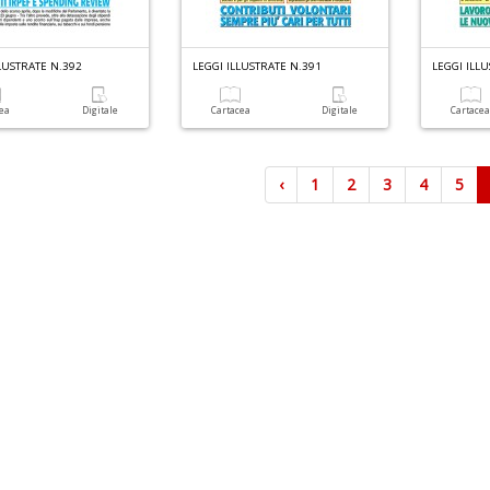
LUSTRATE N.392
LEGGI ILLUSTRATE N.391
LEGGI ILL
cea
Digitale
Cartacea
Digitale
Cartace
‹
1
2
3
4
5