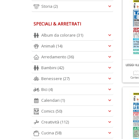
Storia
(2)
SPECIALI & ARRETRATI
Album da colorare
(31)
Animali
(14)
Arredamento
(36)
LEGGI IL
Bambini
(42)
Benessere
(27)
Carta
Bici
(4)
Calendari
(1)
Comics
(50)
Creatività
(112)
Cucina
(58)