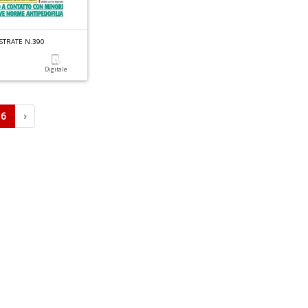
USTRATE N.390
a
Digitale
6
›