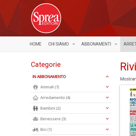
HOME
CHI SIAMO
ABBONAMENTI
ARRE
Riv
Categorie
IN ABBONAMENTO
Mostra
Animali
(7)
Arredamento
(4)
Bambini
(2)
Benessere
(3)
Bici
(1)