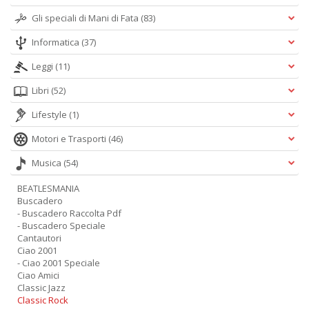
Gli speciali di Mani di Fata
(83)
Informatica
(37)
A
Leggi
(11)
L
O
Libri
(52)
C
n
Lifestyle
(1)
Motori e Trasporti
(46)
Musica
(54)
BEATLESMANIA
Buscadero
- Buscadero Raccolta Pdf
- Buscadero Speciale
Cantautori
Ciao 2001
- Ciao 2001 Speciale
Ciao Amici
Classic Jazz
Classic Rock