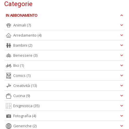
Categorie
IN ABBONAMENTO
E
Animali
(7)
F
W
Arredamento
(4)
M
A
Bambini
(2)
n
+
Benessere
(3)
D
Bici
(1)
Comics
(1)
Creatività
(13)
O
Cucina
(9)
fa
Il
Enigmistica
(35)
M
O
Fotografia
(4)
P
n
Generiche
(2)
+