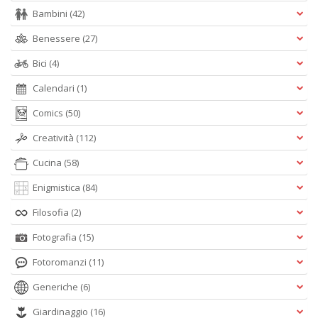
B
Bambini
(42)
I
Benessere
(27)
L
C
Bici
(4)
n
+
Calendari
(1)
D
Comics
(50)
Creatività
(112)
Cucina
(58)
B
B
Enigmistica
(84)
d
Filosofia
(2)
e
n
Fotografia
(15)
+
D
Fotoromanzi
(11)
Generiche
(6)
Giardinaggio
(16)