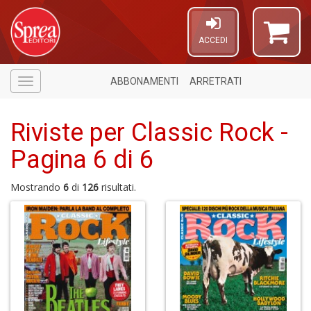
ACCEDI
ABBONAMENTI
ARRETRATI
Menù
Riviste per Classic Rock -
Pagina 6 di 6
Mostrando
6
di
126
risultati.
6
n
in
di