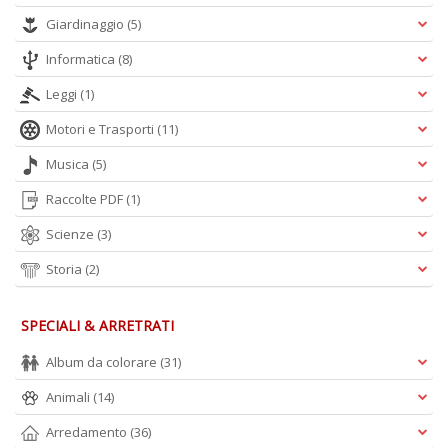
D
Giardinaggio
(5)
Informatica
(8)
Leggi
(1)
Motori e Trasporti
(11)
Musica
(5)
T
Raccolte PDF
(1)
ci
l
Scienze
(3)
L
M
Storia
(2)
B
n
+
SPECIALI & ARRETRATI
D
Album da colorare
(31)
Animali
(14)
Arredamento
(36)
S