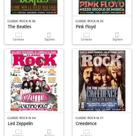
CLASSIC ROCK N.36
CLASSIC ROCK N.35
The Beatles
Pink Floyd
A
di
Cartacea
Digitale
Cartacea
Digitale
a
a
pi
p
fr
a
a
CLASSIC ROCK N.34
CLASSIC ROCK N.31
Led Zeppelin
Creedence
P