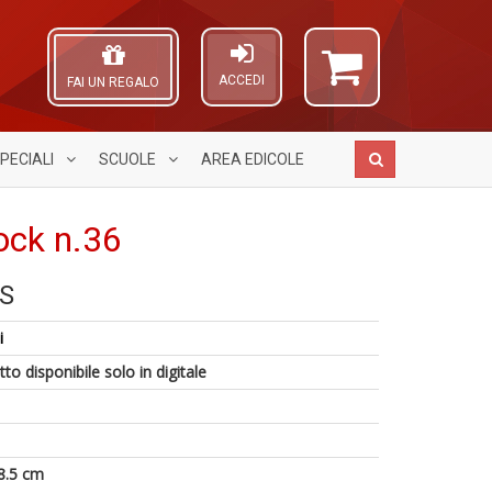
ACCEDI
FAI UN REGALO
PECIALI
SCUOLE
AREA
EDICOLE
ock n.36
S
Il
R
A
1
g
V
L
i
n
ri
n
O
in
d
+
C
to disponibile solo in digitale
di
d
D
n
a
U
m
in
c
8.5 cm
S