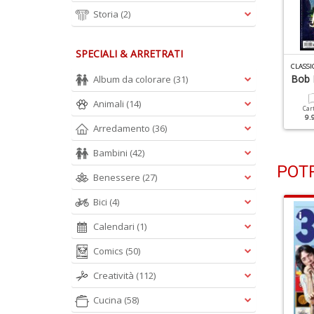
Storia
(2)
SPECIALI & ARRETRATI
LASSIC ROCK N.143
CLASSIC ROCK N.142
CLASSI
ed Zeppelin
Queen
Bob 
Album da colorare
(31)
Animali
(14)
Cartacea
Digitale
Cartacea
Digitale
Car
9.90 €
4.90 €
9.90 €
4.90 €
9.
Arredamento
(36)
Bambini
(42)
POTR
Benessere
(27)
Bici
(4)
Calendari
(1)
Comics
(50)
Creatività
(112)
Cucina
(58)