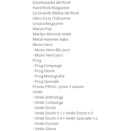
Enciclopedia del Rock
Hard Rock Magazine
La Grande Bibbia del Rock
Libro Ozzy Osbourne
Locura Magazine
Mania Pop
Marilyn Monroe Vinile
Metal Hammer Italia
Music Hero
- Music Hero Bbc Jazz
- Music Hero Jazz
Prog
- Prog Compiega
- Prog Glorie
- Prog Monografie
- Prog Speciale
Promo PROG: i primi 3 volumi
Vinile
- Vinile Anthology
- Vinile Compiega
- Vinile Dischi
- Vinile Dischi n.1 + Vinile Dischi n.3
- Vinile Dischi n.4 + Vinile Speciale n.2
- Vinile Dossier
- Vinile Glorie