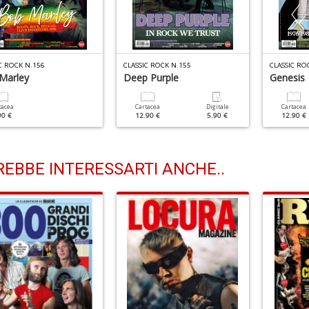
C ROCK N.156
CLASSIC ROCK N.155
CLASSIC RO
Marley
Deep Purple
Genesis
tacea
Cartacea
Digitale
Cartacea
90 €
12.90 €
5.90 €
12.90 €
EBBE INTERESSARTI ANCHE..