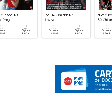
FICHE ROCK N.2
LOCURA MAGAZINE N.1
CLASSIC RO
hi Prog
Lazza
50 Chitar
tacea
Digitale
Cartacea
Digitale
Cartacea
90 €
5.90 €
12.90 €
6.90 €
9.90 €