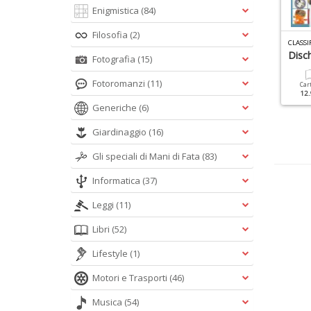
Enigmistica
(84)
Filosofia
(2)
INILE DISCHI N.1
VINILE STORY N.1
CLASSI
lvis: Christmas Album
CIAO 2001
Disc
Fotografia
(15)
Fotoromanzi
(11)
Cartacea
Cartacea
Digitale
Car
20.00 €
9.90 €
4.90 €
12.
Generiche
(6)
Giardinaggio
(16)
Gli speciali di Mani di Fata
(83)
Informatica
(37)
Leggi
(11)
Libri
(52)
Lifestyle
(1)
Motori e Trasporti
(46)
Musica
(54)