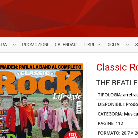
TRATI
PROMOZIONI
CALENDARI
LIBRI
DIGITALI
S
Classic R
THE BEATLE
TIPOLOGIA:
arretrat
DISPONIBILI:
Prodot
CATEGORIA:
Music
PAGINE: 112
FORMATO: 20.7 × 2