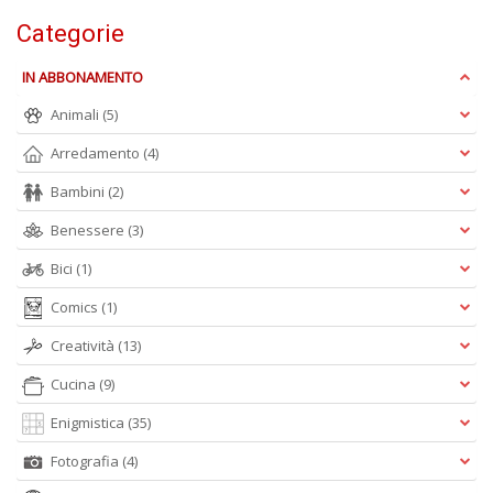
Ci
Categorie
M
n
+
IN ABBONAMENTO
D
Animali
(5)
Arredamento
(4)
Bambini
(2)
1
Benessere
(3)
d
H
Bici
(1)
R
Vi
Comics
(1)
n
+
Creatività
(13)
D
Cucina
(9)
Enigmistica
(35)
Fotografia
(4)