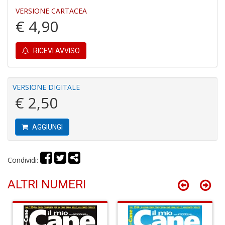
VERSIONE CARTACEA
€ 4,90
RICEVI AVVISO
E
G
VERSIONE DIGITALE
St
€ 2,50
M
S
n
AGGIUNGI
+
D
Condividi:
ALTRI NUMERI
V
al
t