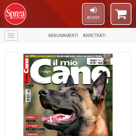
ACCEDI
ABBONAMENTI
ARRETRATI
Menù
U
a
c
E
T