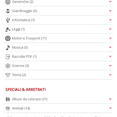
Generiche
(2)
Giardinaggio
(5)
A
L
Informatica
(7)
O
C
Leggi
(1)
n
Motori e Trasporti
(11)
Musica
(5)
Raccolte PDF
(1)
Scienze
(3)
Storia
(2)
SPECIALI & ARRETRATI
Album da colorare
(31)
Animali
(14)