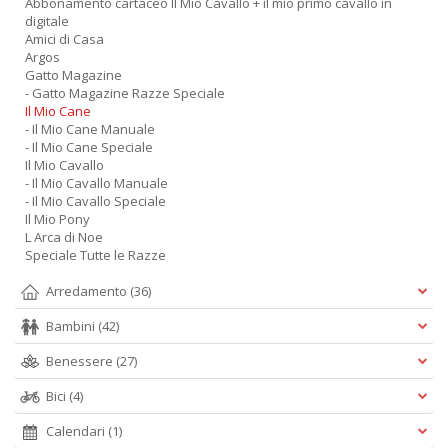
Abbonamento cartaceo Il Mio Cavallo + il mio primo cavallo in
digitale
Amici di Casa
Argos
Gatto Magazine
- Gatto Magazine Razze Speciale
Il Mio Cane
- Il Mio Cane Manuale
- Il Mio Cane Speciale
Il Mio Cavallo
- Il Mio Cavallo Manuale
- Il Mio Cavallo Speciale
Il Mio Pony
L Arca di Noe
Speciale Tutte le Razze
Arredamento
(36)
Bambini
(42)
Benessere
(27)
Bici
(4)
Calendari
(1)