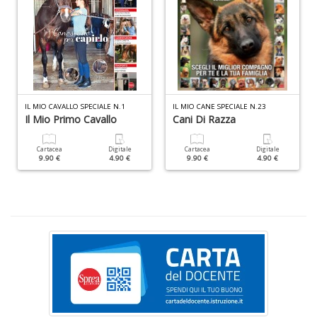
D
IL MIO CAVALLO SPECIALE N.1
IL MIO CANE SPECIALE N.23
Il Mio Primo Cavallo
Cani Di Razza
N
E
T
Cartacea
Digitale
Cartacea
Digitale
9.90 €
4.90 €
9.90 €
4.90 €
n
+
D
Il
ri
d
t