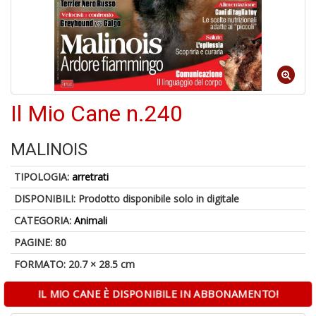
6
n
in
di
Il Mio Cane n.240
MALINOIS
TIPOLOGIA:
arretrati
DISPONIBILI:
Prodotto disponibile solo in digitale
U
a
CATEGORIA:
Animali
di
a
PAGINE: 80
a
FORMATO: 20.7 × 28.5 cm
Il
M
C
IL MIO CANE È DISPONIBILE IN ABBONAMENTO!
I