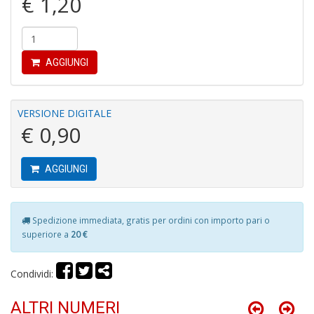
€ 1,20
AGGIUNGI
In
VERSIONE DIGITALE
C
C
€ 0,90
C
S
n
AGGIUNGI
+
D
Spedizione immediata, gratis per ordini con importo pari o
superiore a
20 €
G
Condividi:
S
S
ALTRI NUMERI
I