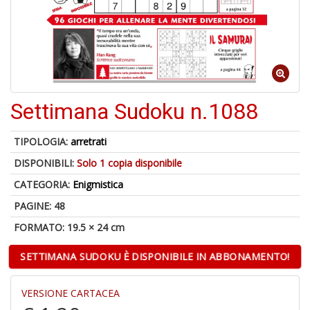
1
n
Settimana Sudoku n.1088
in
di
TIPOLOGIA:
arretrati
DISPONIBILI:
Solo 1 copia disponibile
CATEGORIA:
Enigmistica
PAGINE: 48
FORMATO: 19.5 × 24 cm
6
f
SETTIMANA SUDOKU È DISPONIBILE IN ABBONAMENTO!
+
di
in
VERSIONE CARTACEA
r