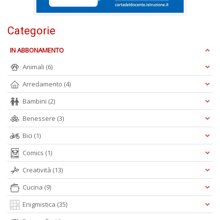
S
Pi
Categorie
M
al
IN ABBONAMENTO
u
n
Animali
(6)
+
Arredamento
(4)
D
Bambini
(2)
Benessere
(3)
Bici
(1)
Comics
(1)
A
Creatività
(13)
L
O
Cucina
(9)
C
n
Enigmistica
(35)