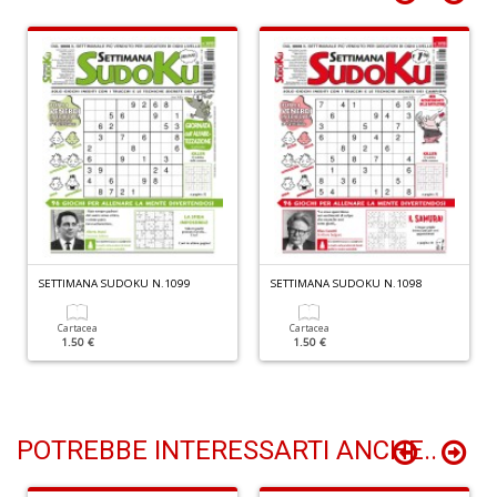
n
+
D
P
A
C
P
n
SETTIMANA SUDOKU N.1099
SETTIMANA SUDOKU N.1098
+
D
Cartacea
Cartacea
1.50 €
1.50 €
POTREBBE INTERESSARTI ANCHE..
G