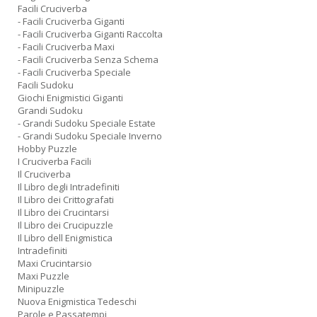
Facili Cruciverba
- Facili Cruciverba Giganti
- Facili Cruciverba Giganti Raccolta
- Facili Cruciverba Maxi
- Facili Cruciverba Senza Schema
- Facili Cruciverba Speciale
Facili Sudoku
Giochi Enigmistici Giganti
Grandi Sudoku
- Grandi Sudoku Speciale Estate
- Grandi Sudoku Speciale Inverno
Hobby Puzzle
I Cruciverba Facili
Il Cruciverba
Il Libro degli Intradefiniti
Il Libro dei Crittografati
Il Libro dei Crucintarsi
Il Libro dei Crucipuzzle
Il Libro dell Enigmistica
Intradefiniti
Maxi Crucintarsio
Maxi Puzzle
Minipuzzle
Nuova Enigmistica Tedeschi
Parole e Passatempi