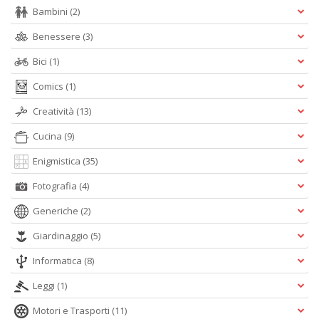
D
Bambini
(2)
Benessere
(3)
Bici
(1)
Comics
(1)
S
G
Creatività
(13)
n
+
Cucina
(9)
D
Enigmistica
(35)
Fotografia
(4)
Generiche
(2)
Giardinaggio
(5)
Informatica
(8)
A
L
Leggi
(1)
O
C
Motori e Trasporti
(11)
n