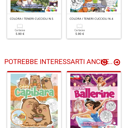
I
l'
COLORA I TENERI CUCCIOLI N.5
COLORA I TENERI CUCCIOLI N.4
H
K
E
Cartacea
Cartacea
5.90 €
5.90 €
n
+
D
POTREBBE INTERESSARTI ANCHE..
li
of
M
2
Il
M
C
I
M
n