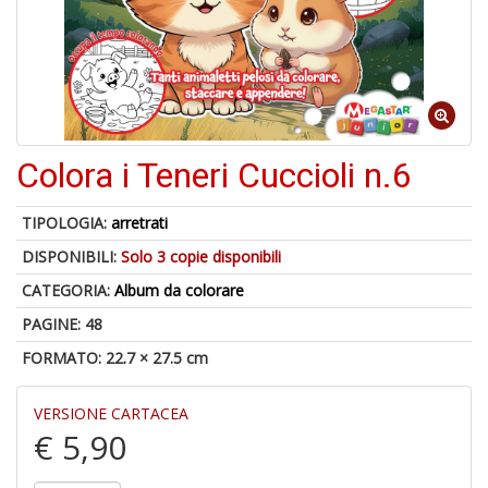
U
a
di
di
A
Colora i Teneri Cuccioli n.6
TIPOLOGIA:
arretrati
DISPONIBILI:
Solo 3 copie disponibili
CATEGORIA:
Album da colorare
PAGINE: 48
1
FORMATO: 22.7 × 27.5 cm
f
d
VERSIONE CARTACEA
L
M
€ 5,90
B
+