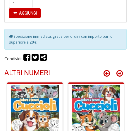
S
C
AGGIUNGI
Spedizione immediata, gratis per ordini con importo pari o
superiore a
20 €
L
Condividi:
v
F
ALTRI NUMERI
Tu
p
C
G
n
+
D