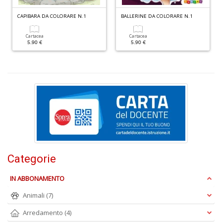
+
CAPIBARA DA COLORARE N.1
BALLERINE DA COLORARE N.1
D
Cartacea
Cartacea
5.90 €
5.90 €
C
G
n
+
D
Categorie
IN ABBONAMENTO
Cr
Animali
(7)
G
n
Arredamento
(4)
+