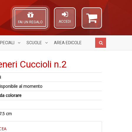
ACCEDI
FAI UN REGALO
PECIALI
SCUOLE
AREA
EDICOLE
eneri Cuccioli n.2
i
Fa
H
A
isponibile al momento
C
W
L
S
L
O
da colorare
1
n
P
C
f
+
n
n
+
D
+
7.5 cm
di
D
in
o
CEA