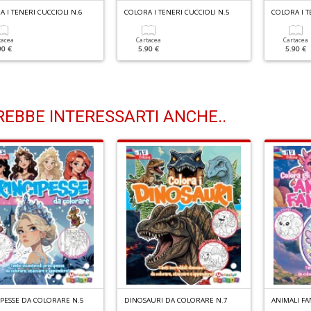
 I TENERI CUCCIOLI N.6
COLORA I TENERI CUCCIOLI N.5
COLORA I T
tacea
Cartacea
Cartacea
90 €
5.90 €
5.90 €
EBBE INTERESSARTI ANCHE..
IPESSE DA COLORARE N.5
DINOSAURI DA COLORARE N.7