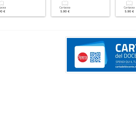
tacea
Cartacea
Cartacea
90 €
5.90 €
5.90 €