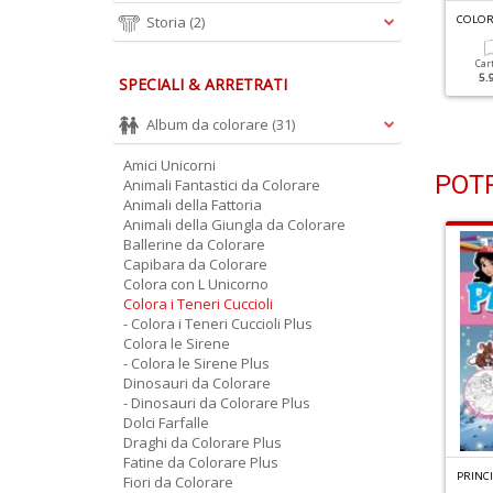
OLORA I TENERI CUCCIOLI N.3
Storia
(2)
COLORA I TENERI CUCCIOLI N.1
COLORA
Cartacea
Cartacea
Car
5.90 €
5.90 €
5.
SPECIALI & ARRETRATI
Album da colorare
(31)
Amici Unicorni
POTR
Animali Fantastici da Colorare
Animali della Fattoria
Animali della Giungla da Colorare
Ballerine da Colorare
Capibara da Colorare
Colora con L Unicorno
Colora i Teneri Cuccioli
- Colora i Teneri Cuccioli Plus
Colora le Sirene
- Colora le Sirene Plus
Dinosauri da Colorare
- Dinosauri da Colorare Plus
Dolci Farfalle
Draghi da Colorare Plus
Fatine da Colorare Plus
APIBARA DA COLORARE N.1
BALLERINE DA COLORARE N.1
PRINC
Fiori da Colorare