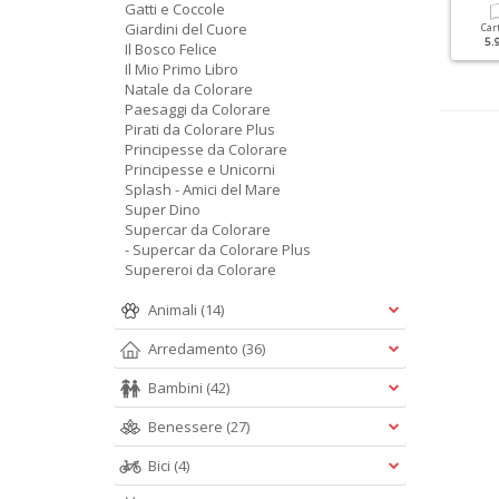
Gatti e Coccole
Giardini del Cuore
Cartacea
Cartacea
Car
5.90 €
5.90 €
5.
Il Bosco Felice
Il Mio Primo Libro
Natale da Colorare
Paesaggi da Colorare
Pirati da Colorare Plus
Principesse da Colorare
Principesse e Unicorni
Splash - Amici del Mare
Super Dino
Supercar da Colorare
- Supercar da Colorare Plus
Supereroi da Colorare
Animali
(14)
Arredamento
(36)
Bambini
(42)
Benessere
(27)
Bici
(4)