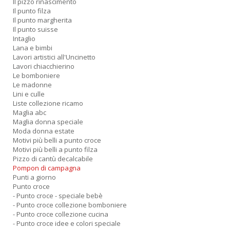
Il pizzo rinascimento
Il punto filza
Il punto margherita
Il punto suisse
Intaglio
Lana e bimbi
Lavori artistici all'Uncinetto
Lavori chiacchierino
Le bomboniere
Le madonne
Lini e culle
Liste collezione ricamo
Maglia abc
Maglia donna speciale
Moda donna estate
Motivi più belli a punto croce
Motivi più belli a punto filza
Pizzo di cantù decalcabile
Pompon di campagna
Punti a giorno
Punto croce
- Punto croce - speciale bebè
- Punto croce collezione bomboniere
- Punto croce collezione cucina
- Punto croce idee e colori speciale