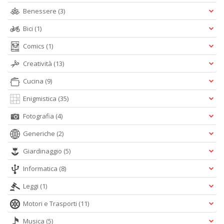
D
Benessere
(3)
Bici
(1)
Comics
(1)
S
Creatività
(13)
6
Cucina
(9)
S
P
Enigmistica
(35)
C
n
Fotografia
(4)
+
D
Generiche
(2)
Giardinaggio
(5)
Informatica
(8)
V
Leggi
(1)
2
Motori e Trasporti
(11)
R
O
Musica
(5)
d