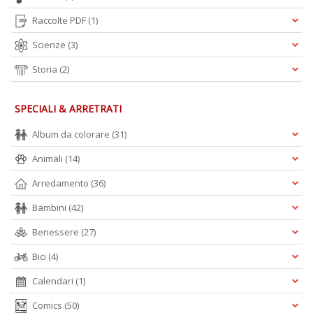
V
Raccolte PDF
(1)
n
+
Scienze
(3)
D
Storia
(2)
SPECIALI & ARRETRATI
Album da colorare
(31)
Animali
(14)
A
L
Arredamento
(36)
O
Bambini
(42)
C
n
Benessere
(27)
Bici
(4)
Calendari
(1)
Comics
(50)