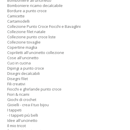
Bomboniere all'uncinetto
Bomboniere ricamo decalcabile
Bordure a punto croce
Camicette
Cartamodelli
Collezione Punto Croce Fiocchi e Bavaglini
Collezione filet natale
Collezione punto croce liste
Collezione tovaglie
Copertine maglia
Copriletti all'uncinetto collezione
Cose all'uncinetto
Cuci in cucina
Dipingi a punto croce
Disegni decalcabili
Disegni filet
Fili creativi
Fiocchi e ghirlande punto croce
Fiori & ricami
Giochi di crochet
Gioielli - crea il tuo bijou
I tappeti
- I tappeti più belli
Idee all'uncinetto
Il mio tricot