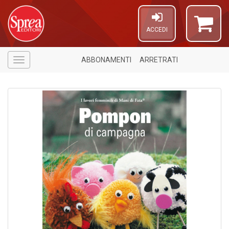
ACCEDI
ABBONAMENTI
ARRETRATI
Menù
6
n
in
di