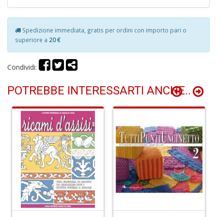
P
M
B
Spedizione immediata, gratis per ordini con importo pari o
M
superiore a
20 €
n
+
D
Condividi:
POTREBBE INTERESSARTI ANCHE..
P
a
L
L
P
S
n
+
D