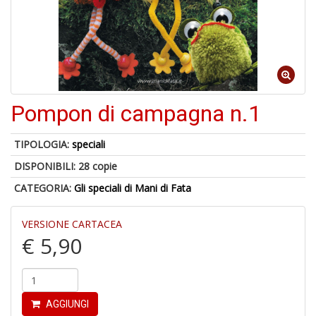
A
a
a
Q
E
Pompon di campagna n.1
TIPOLOGIA:
speciali
DISPONIBILI:
28 copie
4
n
CATEGORIA:
Gli speciali di Mani di Fata
in
di
VERSIONE CARTACEA
€ 5,90
AGGIUNGI