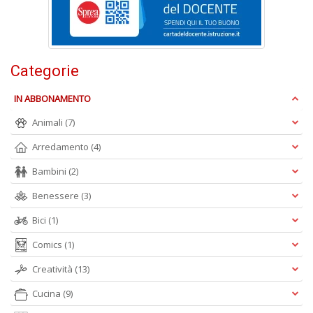
+
D
Categorie
IN ABBONAMENTO
Il
c
Animali
(7)
e
le
Arredamento
(4)
st
Bambini
(2)
N
P
Benessere
(3)
n
+
Bici
(1)
D
Comics
(1)
Creatività
(13)
Cucina
(9)
Il