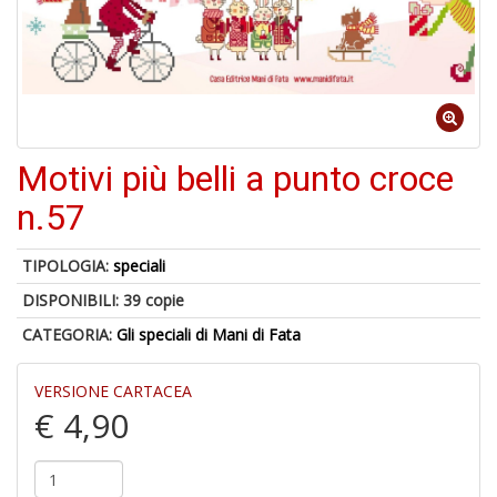
U
a
di
Motivi più belli a punto croce
a
n.57
TIPOLOGIA:
speciali
DISPONIBILI:
39 copie
A
CATEGORIA:
Gli speciali di Mani di Fata
di
Il
m
VERSIONE CARTACEA
C
€ 4,90