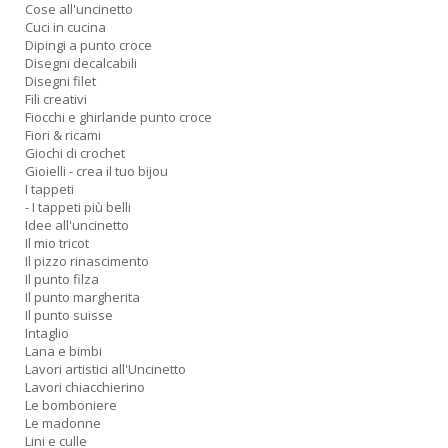
Cose all'uncinetto
Cuci in cucina
Dipingi a punto croce
Disegni decalcabili
Disegni filet
Fili creativi
Fiocchi e ghirlande punto croce
Fiori & ricami
Giochi di crochet
Gioielli - crea il tuo bijou
I tappeti
- I tappeti più belli
Idee all'uncinetto
Il mio tricot
Il pizzo rinascimento
Il punto filza
Il punto margherita
Il punto suisse
Intaglio
Lana e bimbi
Lavori artistici all'Uncinetto
Lavori chiacchierino
Le bomboniere
Le madonne
Lini e culle