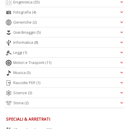
Li
Enigmistica
(35)
d
C
Fotografia
(4)
n
Generiche
(2)
+
D
Giardinaggio
(5)
Informatica
(8)
Leggi
(1)
Motori e Trasporti
(11)
Musica
(5)
A
L
Raccolte PDF
(1)
O
Scienze
(3)
C
n
Storia
(2)
SPECIALI & ARRETRATI