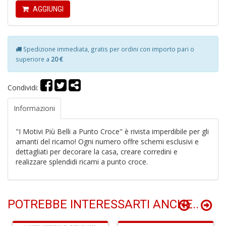
AGGIUNGI
L
Spedizione immediata, gratis per ordini con importo pari o
L
M
superiore a
20 €
n
+
Condividi:
D
Informazioni
"I Motivi Più Belli a Punto Croce" è rivista imperdibile per gli
amanti del ricamo! Ogni numero offre schemi esclusivi e
S
dettagliati per decorare la casa, creare corredini e
N
realizzare splendidi ricami a punto croce.
Il
F
S
n
+
POTREBBE INTERESSARTI ANCHE..
D