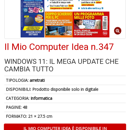
1
n
in
di
Il Mio Computer Idea n.347
WINDOWS 11: IL MEGA UPDATE CHE
CAMBIA TUTTO
A
di
TIPOLOGIA:
arretrati
a
a
DISPONIBILI:
Prodotto disponibile solo in digitale
L
P
CATEGORIA:
Informatica
PAGINE: 48
FORMATO: 21 × 27.5 cm
IL MIO COMPUTER IDEA È DISPONIBILE IN