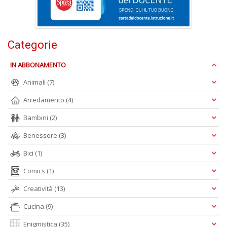
Cr
&
Categorie
V
n
IN ABBONAMENTO
+
D
Animali
(7)
Arredamento
(4)
Bambini
(2)
Benessere
(3)
Bici
(1)
A
Comics
(1)
L
O
Creatività
(13)
C
n
Cucina
(9)
Enigmistica
(35)