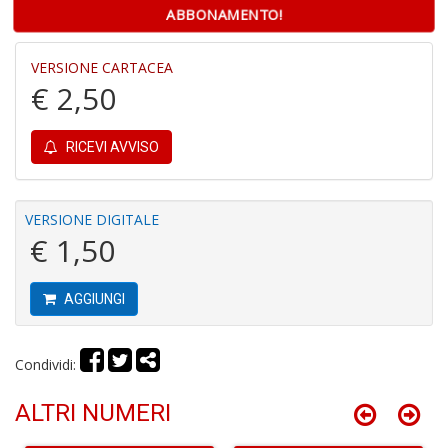
ABBONAMENTO!
C
R
VERSIONE CARTACEA
C
€ 2,50
S
n
+
RICEVI AVVISO
D
VERSIONE DIGITALE
€ 1,50
G
ri
AGGIUNGI
P
V
S
n
Condividi:
+
D
ALTRI NUMERI