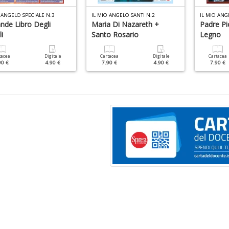
 ANGELO SPECIALE N.3
IL MIO ANGELO SANTI N.2
IL MIO ANG
ande Libro Degli
Maria Di Nazareth +
Padre Pi
i
Santo Rosario
Legno
tacea
Digitale
Cartacea
Digitale
Cartacea
90 €
4.90 €
7.90 €
4.90 €
7.90 €