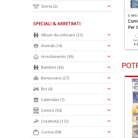
Storia
(2)
L MIO ANGELO N.46
IL MIO ANGELO N.45
IL MIO
ealizza La Vita Che
Pensa Positivo
Come
SPECIALI & ARRETRATI
esideri
Per G
Album da colorare
(31)
Cartacea
Digitale
5.90 €
2.50 €
Cartacea
Digitale
Car
5.90 €
2.50 €
6.
Animali
(14)
Arredamento
(36)
POTR
Bambini
(42)
Benessere
(27)
Bici
(4)
Calendari
(1)
Comics
(50)
Creatività
(112)
Cucina
(58)