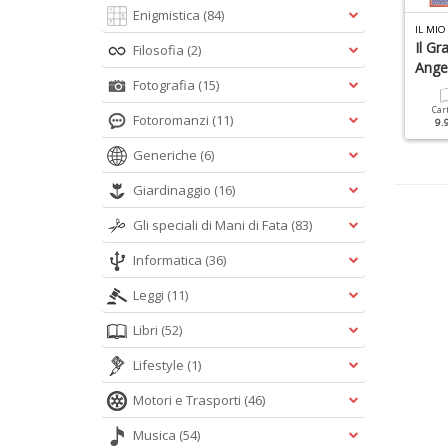
Enigmistica
(84)
ARIA SPECIALE N.3
IL MIO ANGELO SANTI N.5
IL MIO
65 Giorni Con Il Papa
Santini
Il Gr
Filosofia
(2)
Angel
Fotografia
(15)
Cartacea
Digitale
Cartacea
9.90 €
4.90 €
6.90 €
Car
Fotoromanzi
(11)
9.
Generiche
(6)
Giardinaggio
(16)
Gli speciali di Mani di Fata
(83)
Informatica
(36)
Leggi
(11)
Libri
(52)
Lifestyle
(1)
Motori e Trasporti
(46)
Musica
(54)