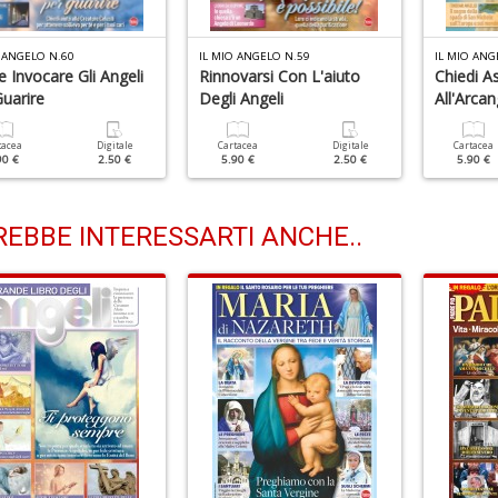
 ANGELO N.60
IL MIO ANGELO N.59
IL MIO ANG
 Invocare Gli Angeli
Rinnovarsi Con L'aiuto
Chiedi A
uarire
Degli Angeli
All'Arca
tacea
Digitale
Cartacea
Digitale
Cartacea
90 €
2.50 €
5.90 €
2.50 €
5.90 €
EBBE INTERESSARTI ANCHE..