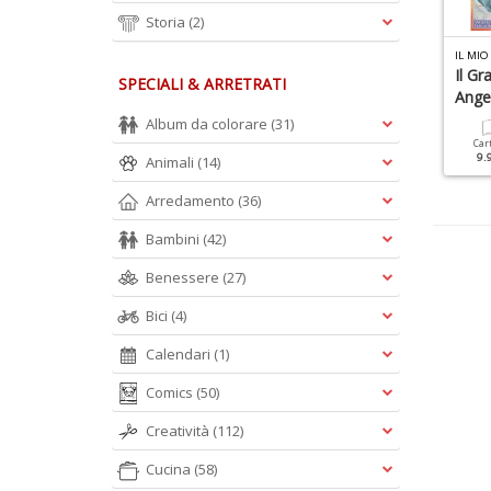
Storia
(2)
L MIO ANGELO SANTI N.3
IL MIO ANGELO SANTI N.5
IL MIO
apa Francesco + Santo
Santini
Il Gr
SPECIALI & ARRETRATI
osario
Angel
Album da colorare
(31)
Cartacea
6.90 €
Cartacea
Digitale
Car
7.90 €
3.90 €
9.
Animali
(14)
Arredamento
(36)
Bambini
(42)
Benessere
(27)
Bici
(4)
Calendari
(1)
Comics
(50)
Creatività
(112)
Cucina
(58)