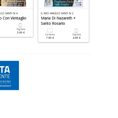
D
ELO SANTI N.4
IL MIO ANGELO SANTI N.2
IL MIO ANGELO S
o Con Ventaglio
Maria Di Nazareth +
Padre Pio + 
Santo Rosario
Legno
Digitale
3.90 €
Cartacea
Digitale
Cartacea
7.90 €
4.90 €
7.90 €