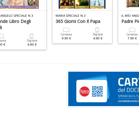
 ANGELO SPECIALE N.3
MARIA SPECIALE N.3
IL MIO ANG
ande Libro Degli
365 Giorni Con Il Papa
Padre Pi
i
Cartacea
Digitale
Cartacea
9.90 €
4.90 €
7.90 €
tacea
Digitale
90 €
4.90 €