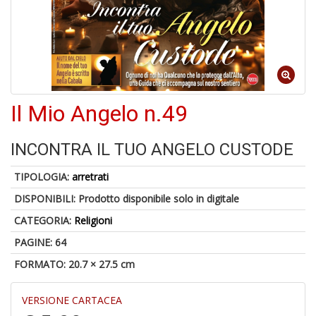
1
n
in
di
Il Mio Angelo n.49
INCONTRA IL TUO ANGELO CUSTODE
TIPOLOGIA:
arretrati
P
DISPONIBILI:
Prodotto disponibile solo in digitale
M
6
CATEGORIA:
Religioni
f
+
PAGINE: 64
di
FORMATO: 20.7 × 27.5 cm
c
VERSIONE CARTACEA