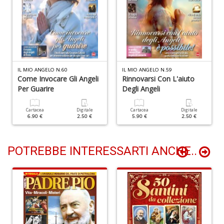
Il
m
c
7
IL MIO ANGELO N.60
IL MIO ANGELO N.59
a
Come Invocare Gli Angeli
Rinnovarsi Con L'aiuto
G
Per Guarire
Degli Angeli
F
n
Cartacea
Digitale
Cartacea
Digitale
+
6.90 €
2.50 €
5.90 €
2.50 €
D
POTREBBE INTERESSARTI ANCHE..
A
n