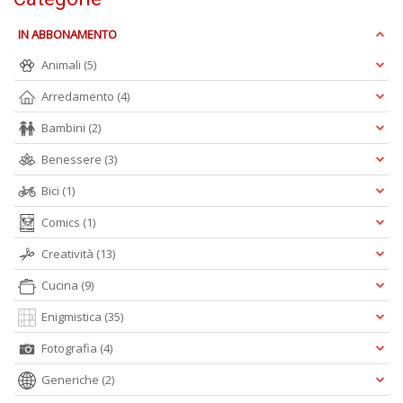
I
L
IN ABBONAMENTO
P
Animali
(5)
C
n
Arredamento
(4)
+
D
Bambini
(2)
Benessere
(3)
Bici
(1)
Comics
(1)
Creatività
(13)
A
Cucina
(9)
L
O
Enigmistica
(35)
C
n
Fotografia
(4)
Generiche
(2)