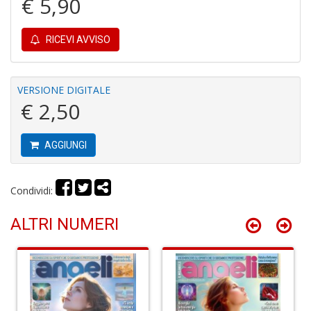
€ 5,90
RICEVI AVVISO
Fa
C
S
VERSIONE DIGITALE
n
€ 2,50
+
D
AGGIUNGI
Condividi:
G
H
ALTRI NUMERI
A
C
R
n
+
D