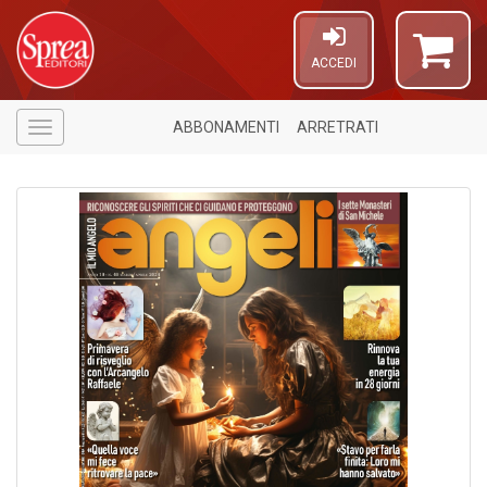
ACCEDI
ABBONAMENTI
ARRETRATI
Menù
1
n
in
di