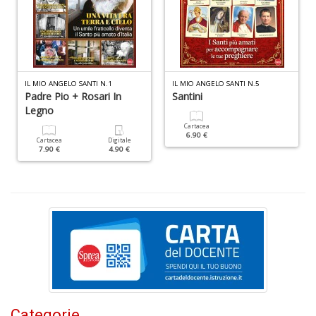
c
d
C
F
n
+
D
IL MIO ANGELO SANTI N.1
IL MIO ANGELO SANTI N.5
Padre Pio + Rosari In
Santini
Legno
Cartacea
6.90 €
Cartacea
Digitale
7.90 €
4.90 €
D
Q
n
+
D
P
di
Categorie
fi