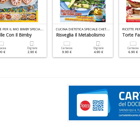
R
ICETTE PER IL MIO BIMBY SPECIALE N.1
C
UCINA DIETETICA SPECIALE CHETO N.1
elle Con Il Bimby
Risveglia Il Metabolismo
Torte Fa
tacea
Digitale
Cartacea
Digitale
Cartacea
90 €
2.90 €
9.90 €
4.90 €
6.90 €