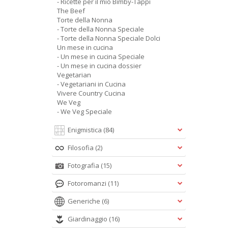
- Ricette per il mio Bimby-Tappi
The Beef
Torte della Nonna
- Torte della Nonna Speciale
- Torte della Nonna Speciale Dolci
Un mese in cucina
- Un mese in cucina Speciale
- Un mese in cucina dossier
Vegetarian
- Vegetariani in Cucina
Vivere Country Cucina
We Veg
- We Veg Speciale
Enigmistica
(84)
Filosofia
(2)
Fotografia
(15)
Fotoromanzi
(11)
Generiche
(6)
Giardinaggio
(16)