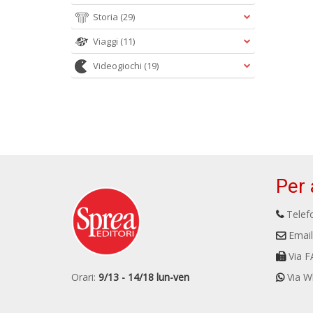
Storia
(29)
Viaggi
(11)
Videogiochi
(19)
Per 
Telefo
Email
Via F
Orari:
9/13 - 14/18 lun-ven
Via W