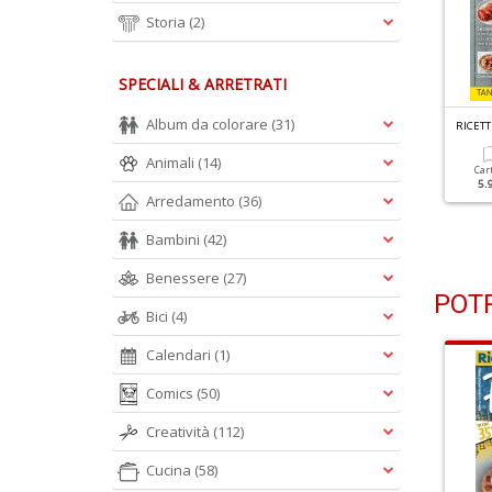
Storia
(2)
SPECIALI & ARRETRATI
R
ICETTE PER FRIGGITRICI AD ARIA N.4
R
ICETTE PER FRIGGITRICI AD ARIA N.3
Album da colorare
(31)
rimavera Croccante In
Frittelle
Animali
(14)
avola
Car
5.
Cartacea
Digitale
Arredamento
(36)
5.90 €
2.90 €
Cartacea
Digitale
5.90 €
2.90 €
Bambini
(42)
Benessere
(27)
POTR
Bici
(4)
Calendari
(1)
Comics
(50)
Creatività
(112)
Cucina
(58)