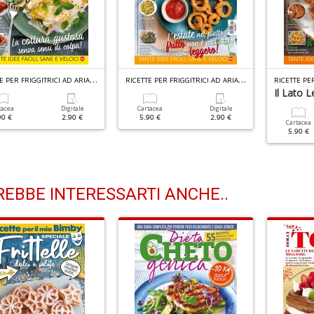
R
ICETTE PER FRIGGITRICI AD ARIA N.18
R
ICETTE PER FRIGGITRICI AD ARIA N.17
Il Lato 
tacea
Digitale
Cartacea
Digitale
90 €
2.90 €
5.90 €
2.90 €
Cartacea
5.90 €
EBBE INTERESSARTI ANCHE..