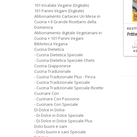
101 Insalate Vegane (Digitale)
101 Panini Vegani (Digitale)
Abbonamento Cartaceo Un Mese in
Cucina + Il Grande Ricettario della
Domenica
R
ICETTE TRADIZIONALI SPECIALE N.12
R
ICETTE TRADIZIONALI SPECIALE N.11
Abbonamento digitale Vegetariani in
icette Con I Funghi
Quiche Strudel Dolci E
Fritt
Cucina + 101 Panini Vegani
Salati
Biblioteca Vegana
Cartacea
Digitale
Car
Cucina Dietetica
3.90 €
1.90 €
4.
Cartacea
Digitale
- Cucina Dietetica Speciale
3.90 €
1.90 €
- Cucina Dietetica Speciale Cheto
Cucina Giapponese
Cucina Tradizionale
- Cucina Tradizionale Plus - Pinza
- Cucina Tradizionale Speciale
- Cucina Tradizionale Speciale Ricette
Cucinare Con
- Cucinare Con Passione
- Cucinare Con Speciale
Di Dolce in Dolce
- Di Dolce in Dolce Speciale
- Di Dolce in Dolce Speciale Plus
Dolci buoni e sani
- Dolci buoni e sani Speciale