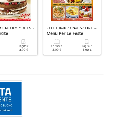
R
ICETTE PER IL MIO BIMBY DELLA NONNA N.6
R
ICETTE TRADIZIONALI SPECIALE N.1
rcite
Menù Per Le Feste
Il Grande Ric
Polpette
Digitale
Cartacea
Digitale
3.90 €
3.90 €
1.90 €
Cartacea
6.90 €