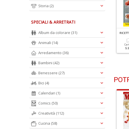
Storia
(2)
SPECIALI & ARRETRATI
R
ICETTE PER FRIGGITRICI AD ARIA N.4
R
ICETTE PER FRIGGITRICI AD ARIA N.3
Album da colorare
(31)
rimavera Croccante In
Frittelle
Animali
(14)
avola
Car
5.
Cartacea
Digitale
Arredamento
(36)
5.90 €
2.90 €
Cartacea
Digitale
5.90 €
2.90 €
Bambini
(42)
Benessere
(27)
POTR
Bici
(4)
Calendari
(1)
Comics
(50)
Creatività
(112)
Cucina
(58)