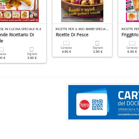
R
ICETTE PER IL MIO BIMBY SPECIALE N.10
E IN CUCINA SPECIALE N.4
ande Ricettario Di
Ricette Di Pesce
Friggitri
le
Cartacea
Digitale
Cartacea
4.90 €
2.90 €
6.90 €
tacea
Digitale
90 €
3.90 €