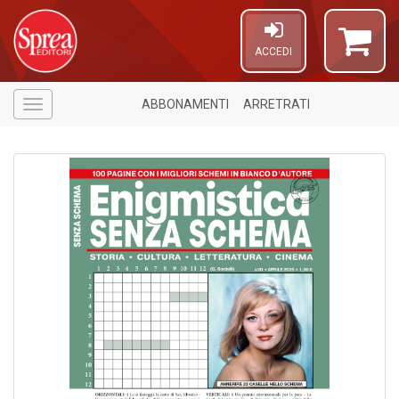
ACCEDI
ABBONAMENTI
ARRETRATI
Menù
A
di
a
a
L