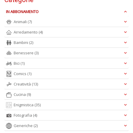
IN ABBONAMENTO
W
Animali
(7)
e
i
Arredamento
(4)
s
Bambini
(2)
p
s
Benessere
(3)
i
la
Bici
(1)
Il
M
Comics
(1)
C
I
Creatività
(13)
n
+
Cucina
(9)
D
Enigmistica
(35)
Fotografia
(4)
Generiche
(2)