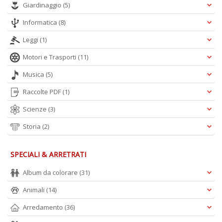
Giardinaggio
(5)
Informatica
(8)
A
L
Leggi
(1)
O
C
Motori e Trasporti
(11)
n
Musica
(5)
Raccolte PDF
(1)
Scienze
(3)
Storia
(2)
SPECIALI & ARRETRATI
Album da colorare
(31)
Animali
(14)
Arredamento
(36)