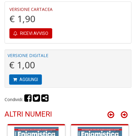
1
f
VERSIONE CARTACEA
€ 1,90
RICEVI AVVISO
Il
VERSIONE DIGITALE
G
€ 1,00
A
C
S
AGGIUNGI
n
+
D
Condividi:
ALTRI NUMERI
A
R