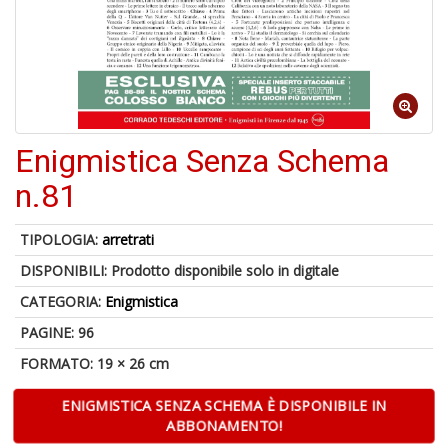
M
C
V
Enigmistica Senza Schema
n.81
U
M
TIPOLOGIA:
arretrati
in
DISPONIBILI:
Prodotto disponibile solo in digitale
C
p
CATEGORIA:
Enigmistica
u
a
PAGINE: 96
-
FORMATO: 19 × 26 cm
C
ENIGMISTICA SENZA SCHEMA È DISPONIBILE IN
ABBONAMENTO!