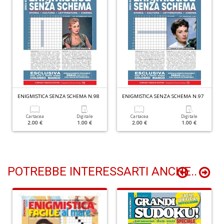
Y
&
R
M
n
+
D
ENIGMISTICA SENZA SCHEMA N.98
ENIGMISTICA SENZA SCHEMA N.97
M
Cartacea
Digitale
Cartacea
Digitale
2.00 €
1.00 €
2.00 €
1.00 €
di
F
B
n
+
POTREBBE INTERESSARTI ANCHE..
D