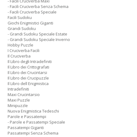
- Facili Cruciverba Maxi
- Facili Cruciverba Senza Schema
- Facili Cruciverba Speciale
Facili Sudoku
Giochi Enigmistici Giganti
Grandi Sudoku
- Grandi Sudoku Speciale Estate
- Grandi Sudoku Speciale Inverno
Hobby Puzzle
I Cruciverba Facili
Il Cruciverba
Il Libro degli Intradefiniti
Il Libro dei Crittografati
Il Libro dei Crucintarsi
Il Libro dei Crucipuzzle
Il Libro dell Enigmistica
Intradefiniti
Maxi Crucintarsio
Maxi Puzzle
Minipuzzle
Nuova Enigmistica Tedeschi
Parole e Passatempi
- Parole e Passatempi Speciale
Passatempi Giganti
Passatempi Senza Schema