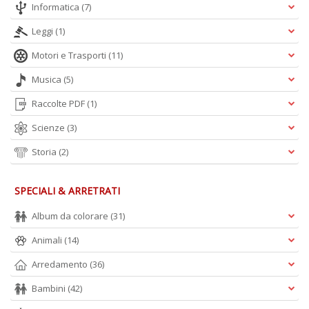
Informatica
(7)
Leggi
(1)
A
L
Motori e Trasporti
(11)
O
C
Musica
(5)
n
Raccolte PDF
(1)
Scienze
(3)
Storia
(2)
SPECIALI & ARRETRATI
Album da colorare
(31)
Animali
(14)
Arredamento
(36)
Bambini
(42)