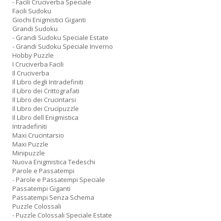
- Facili Cruciverba Speciale
Facili Sudoku
Giochi Enigmistici Giganti
Grandi Sudoku
- Grandi Sudoku Speciale Estate
- Grandi Sudoku Speciale Inverno
Hobby Puzzle
I Cruciverba Facili
Il Cruciverba
Il Libro degli Intradefiniti
Il Libro dei Crittografati
Il Libro dei Crucintarsi
Il Libro dei Crucipuzzle
Il Libro dell Enigmistica
Intradefiniti
Maxi Crucintarsio
Maxi Puzzle
Minipuzzle
Nuova Enigmistica Tedeschi
Parole e Passatempi
- Parole e Passatempi Speciale
Passatempi Giganti
Passatempi Senza Schema
Puzzle Colossali
- Puzzle Colossali Speciale Estate