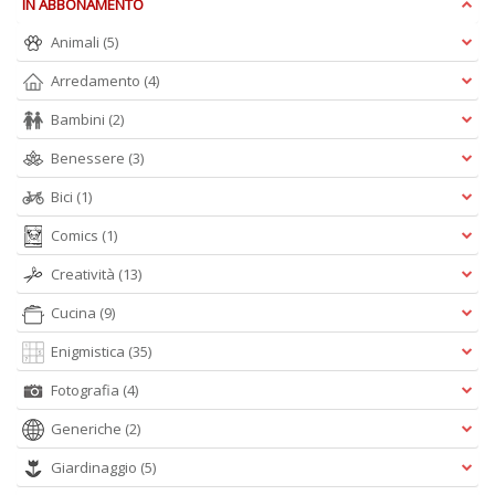
IN ABBONAMENTO
Ci
M
Animali
(5)
n
+
Arredamento
(4)
D
Bambini
(2)
Benessere
(3)
Bici
(1)
1
d
Comics
(1)
H
Creatività
(13)
R
Vi
Cucina
(9)
n
+
Enigmistica
(35)
D
Fotografia
(4)
Generiche
(2)
Giardinaggio
(5)