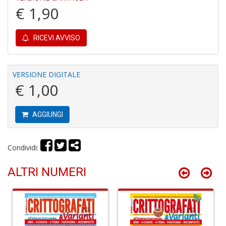
€ 1,90
RICEVI AVVISO
VERSIONE DIGITALE
E
€ 1,00
G
St
M
S
AGGIUNGI
n
+
D
Condividi:
ALTRI NUMERI
V
al
t