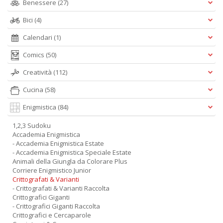
Benessere
(27)
Bici
(4)
Calendari
(1)
Comics
(50)
Creatività
(112)
Cucina
(58)
Enigmistica
(84)
1,2,3 Sudoku
Accademia Enigmistica
- Accademia Enigmistica Estate
- Accademia Enigmistica Speciale Estate
Animali della Giungla da Colorare Plus
Corriere Enigmistico Junior
Crittografati & Varianti
- Crittografati & Varianti Raccolta
Crittografici Giganti
- Crittografici Giganti Raccolta
Crittografici e Cercaparole