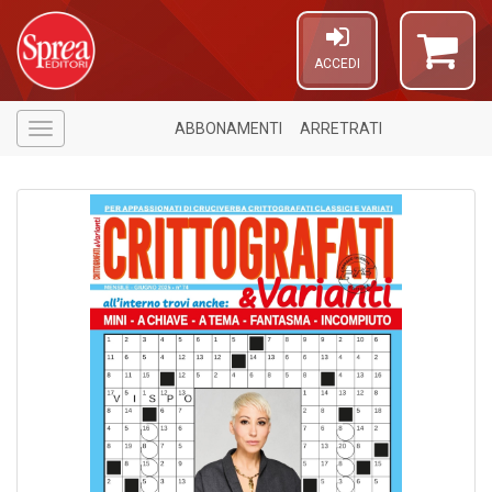
ACCEDI
ABBONAMENTI
ARRETRATI
Menù
U
a
c
E
T