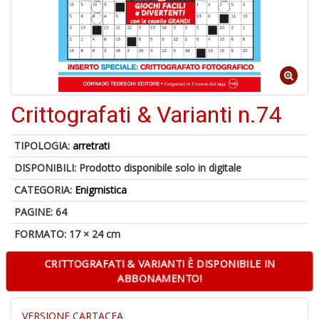
6
n
in
di
Crittografati & Varianti n.74
TIPOLOGIA:
arretrati
DISPONIBILI:
Prodotto disponibile solo in digitale
CATEGORIA:
Enigmistica
U
PAGINE: 64
a
di
FORMATO: 17 × 24 cm
a
a
CRITTOGRAFATI & VARIANTI È DISPONIBILE IN
Il
ABBONAMENTO!
M
C
I
VERSIONE CARTACEA