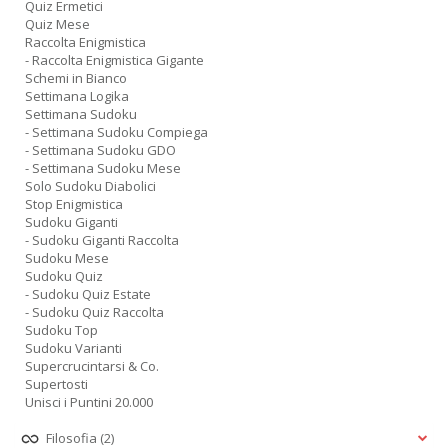
Quiz Ermetici
Quiz Mese
Raccolta Enigmistica
- Raccolta Enigmistica Gigante
Schemi in Bianco
Settimana Logika
Settimana Sudoku
- Settimana Sudoku Compiega
- Settimana Sudoku GDO
- Settimana Sudoku Mese
Solo Sudoku Diabolici
Stop Enigmistica
Sudoku Giganti
- Sudoku Giganti Raccolta
Sudoku Mese
Sudoku Quiz
- Sudoku Quiz Estate
- Sudoku Quiz Raccolta
Sudoku Top
Sudoku Varianti
Supercrucintarsi & Co.
Supertosti
Unisci i Puntini 20.000
Filosofia
(2)