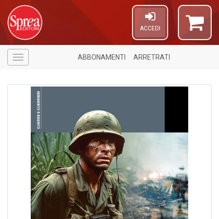
ACCEDI
ABBONAMENTI
ARRETRATI
Menù
A
a
a
V
C