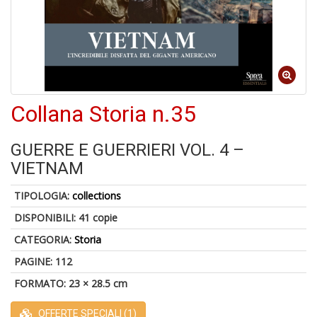
in
D
1
f
Collana Storia n.35
GUERRE E GUERRIERI VOL. 4 –
VIETNAM
TIPOLOGIA:
collections
DISPONIBILI:
41 copie
P
M
CATEGORIA:
Storia
6
PAGINE: 112
f
+
FORMATO: 23 × 28.5 cm
di
c
OFFERTE SPECIALI (1)