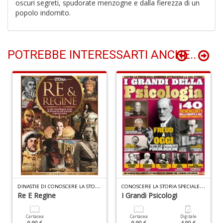
oscuri segreti, spudorate menzogne e dalla fierezza di un
popolo indomito.
L
M
2
Di
POTREBBE INTERESSARTI ANCHE..
C
S
n
+
D
P
Vi
S
n
+
D
INASTIE DI CONOSCERE LA STORIA N.1
C
ONOSCERE LA STORIA SPECIALE N.8
D
Re E Regine
I Grandi Psicologi
Cartacea
Cartacea
Digitale
9.90 €
9.90 €
4.90 €