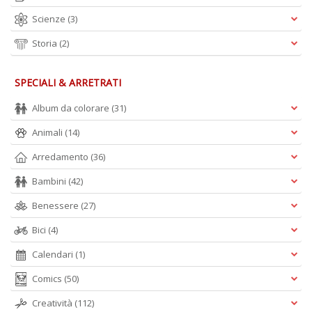
A
Scienze
(3)
L
O
Storia
(2)
C
n
SPECIALI & ARRETRATI
Album da colorare
(31)
Animali
(14)
Arredamento
(36)
Bambini
(42)
Benessere
(27)
Bici
(4)
Calendari
(1)
Comics
(50)
Creatività
(112)