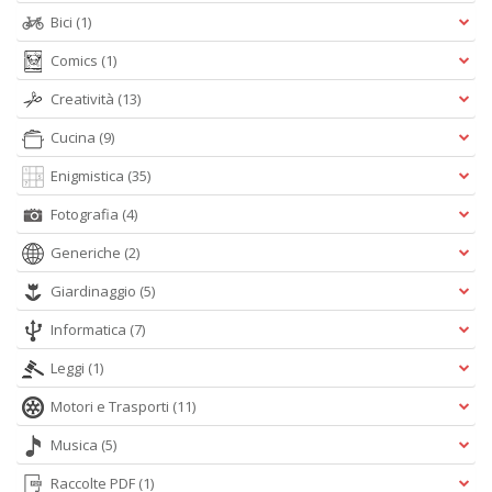
D
Bici
(1)
Comics
(1)
Creatività
(13)
e
Cucina
(9)
4
el
Enigmistica
(35)
e
Fotografia
(4)
p
P
Generiche
(2)
C
n
Giardinaggio
(5)
+
D
Informatica
(7)
Leggi
(1)
Motori e Trasporti
(11)
Musica
(5)
Raccolte PDF
(1)