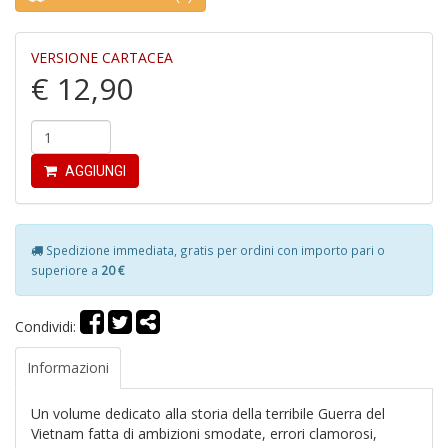
VERSIONE CARTACEA
€ 12,90
P
P
AGGIUNGI
+
R
in
l
Spedizione immediata, gratis per ordini con importo pari o
Il
superiore a
20 €
M
A
S
Condividi:
n
+
Informazioni
D
Un volume dedicato alla storia della terribile Guerra del
Vietnam fatta di ambizioni smodate, errori clamorosi,