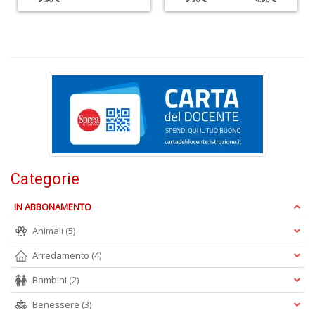
L
si
t
L
C
di
u
V
Categorie
n
+
D
IN ABBONAMENTO
Animali
(5)
Arredamento
(4)
Bambini
(2)
S
n
Benessere
(3)
+