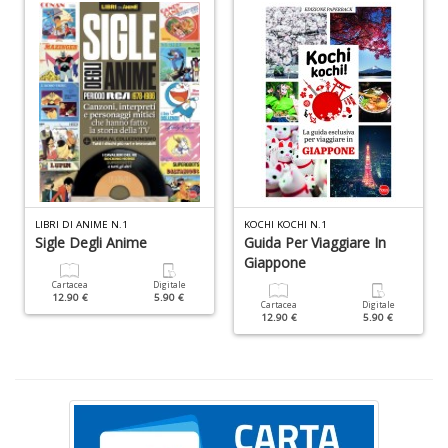
ci
d
ga
G
M
n
+
D
LIBRI DI ANIME N.1
KOCHI KOCHI N.1
Sigle Degli Anime
Guida Per Viaggiare In
C
Giappone
G
Cartacea
Digitale
n
12.90 €
5.90 €
Cartacea
Digitale
+
12.90 €
5.90 €
D
S