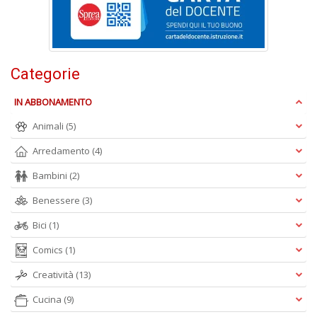
e
t
D
M
n
Categorie
+
D
IN ABBONAMENTO
Animali
(5)
Arredamento
(4)
Bambini
(2)
Benessere
(3)
A
L
Bici
(1)
O
C
Comics
(1)
n
Creatività
(13)
Cucina
(9)