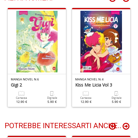
n
+
D
Li
De
al
M
n
+
MANGA NOVEL N.6
MANGA NOVEL N.4
Gigi 2
Kiss Me Licia Vol 3
D
Cartacea
Digitale
Cartacea
Digitale
12.90 €
5.90 €
12.90 €
5.90 €
POTREBBE INTERESSARTI ANCHE..
L