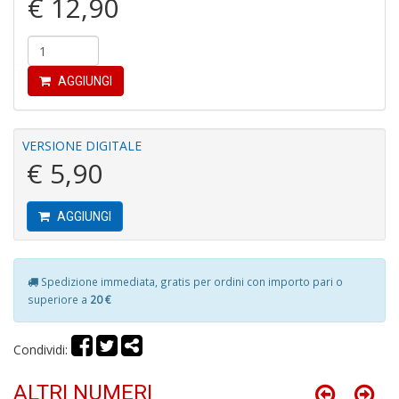
€ 12,90
Fi
AGGIUNGI
a
p
c
Pr
VERSIONE DIGITALE
P
€ 5,90
C
S
n
AGGIUNGI
+
D
Spedizione immediata, gratis per ordini con importo pari o
superiore a
20 €
P
Condividi:
C
R
S
ALTRI NUMERI