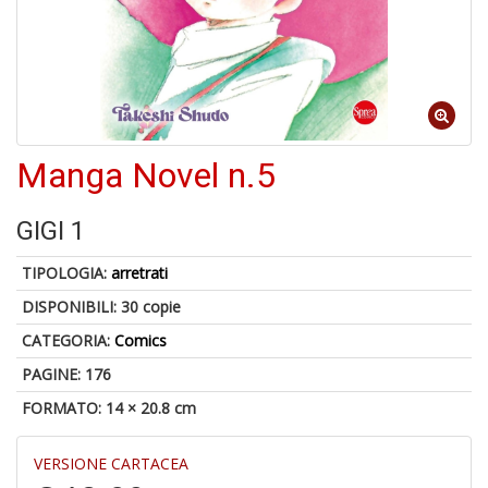
S
p
u
a
-
C
Manga Novel n.5
GIGI 1
TIPOLOGIA:
arretrati
DISPONIBILI:
30 copie
A
CATEGORIA:
Comics
a
a
PAGINE: 176
P
C
FORMATO: 14 × 20.8 cm
VERSIONE CARTACEA