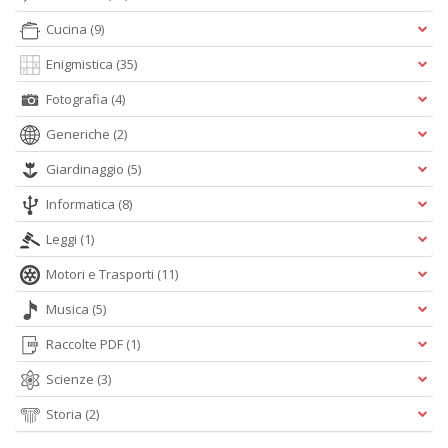
Cucina
(9)
Enigmistica
(35)
Fotografia
(4)
A
L
Generiche
(2)
O
C
Giardinaggio
(5)
n
Informatica
(8)
Leggi
(1)
Motori e Trasporti
(11)
Musica
(5)
Raccolte PDF
(1)
Scienze
(3)
Storia
(2)