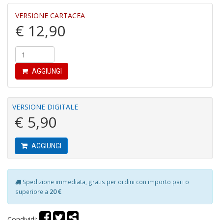
VERSIONE CARTACEA
€ 12,90
C
fo
e
fe
c
AGGIUNGI
lo
y
V
lo
VERSIONE DIGITALE
Y
€ 5,90
M
n
+
AGGIUNGI
D
Spedizione immediata, gratis per ordini con importo pari o
M
superiore a
20 €
v
2
M
Condividi: