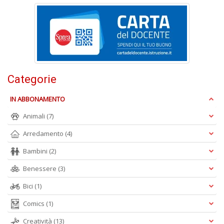
P
F
n
+
D
Categorie
IN ABBONAMENTO
R
+
Animali
(7)
ki
2
Arredamento
(4)
m
Pr
Bambini
(2)
P
C
Benessere
(3)
n
Bici
(1)
+
D
Comics
(1)
Creatività
(13)