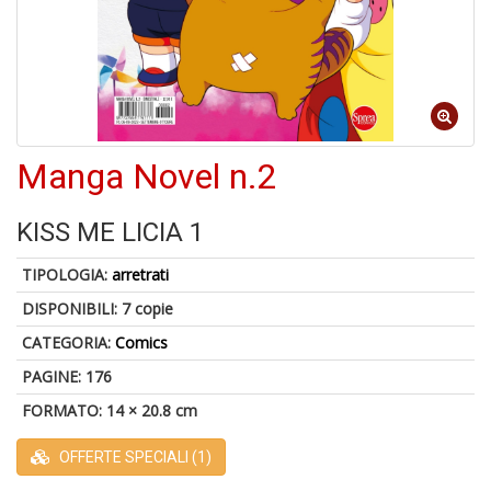
6
n
Manga Novel n.2
in
di
KISS ME LICIA 1
TIPOLOGIA:
arretrati
DISPONIBILI:
7 copie
4
CATEGORIA:
Comics
n
in
PAGINE: 176
di
FORMATO: 14 × 20.8 cm
OFFERTE SPECIALI (1)