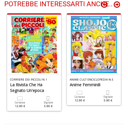
POTREBBE INTERESSARTI ANCHE..
L
d
t
I
L
C
n
+
D
CORRIERE DEI PICCOLI N.1
ANIME CULT ENCICLOPEDIA N.5
La Rivista Che Ha
Anime Femminili
Segnato Un'epoca
Cartacea
Digitale
12.90 €
5.90 €
Cartacea
Digitale
E
12.90 €
5.90 €
c
c
n
s