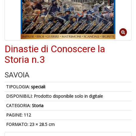
1
n
c
c
di
in
o
Dinastie di Conoscere la
Storia n.3
SAVOIA
5
n
in
TIPOLOGIA:
speciali
di
DISPONIBILI:
Prodotto disponibile solo in digitale
CATEGORIA:
Storia
PAGINE: 112
FORMATO: 23 × 28.5 cm