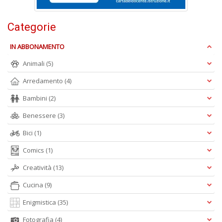
Categorie
IN ABBONAMENTO
C
Animali
(5)
n
+
Arredamento
(4)
D
Bambini
(2)
Benessere
(3)
Bici
(1)
D
Q
Comics
(1)
n
+
Creatività
(13)
D
Cucina
(9)
Enigmistica
(35)
Fotografia
(4)