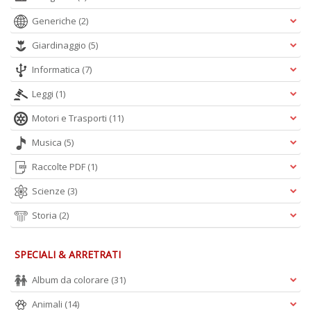
Generiche
(2)
A
Giardinaggio
(5)
L
Informatica
(7)
O
C
Leggi
(1)
n
Motori e Trasporti
(11)
Musica
(5)
Raccolte PDF
(1)
Scienze
(3)
Storia
(2)
SPECIALI & ARRETRATI
Album da colorare
(31)
Animali
(14)