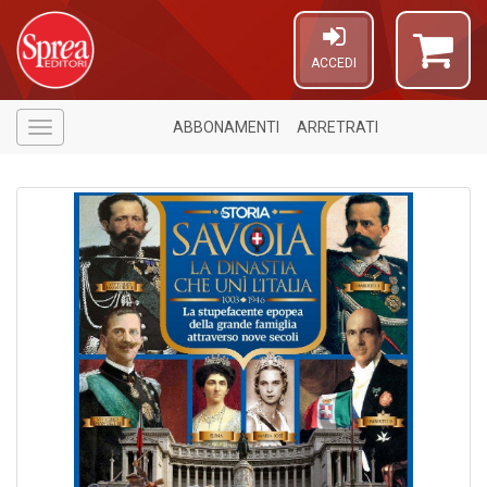
ACCEDI
ABBONAMENTI
ARRETRATI
Menù
1
f