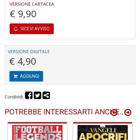
R
VERSIONE CARTACEA
P
€ 9,90
P
S
n
RICEVI AVVISO
+
D
VERSIONE DIGITALE
€ 4,90
C
AGGIUNGI
e
c
P
Condividi:
M
B
S
POTREBBE INTERESSARTI ANCHE..
n
+
D