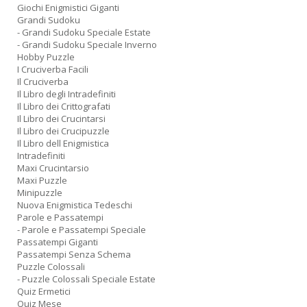
Giochi Enigmistici Giganti
Grandi Sudoku
- Grandi Sudoku Speciale Estate
- Grandi Sudoku Speciale Inverno
Hobby Puzzle
I Cruciverba Facili
Il Cruciverba
Il Libro degli Intradefiniti
Il Libro dei Crittografati
Il Libro dei Crucintarsi
Il Libro dei Crucipuzzle
Il Libro dell Enigmistica
Intradefiniti
Maxi Crucintarsio
Maxi Puzzle
Minipuzzle
Nuova Enigmistica Tedeschi
Parole e Passatempi
- Parole e Passatempi Speciale
Passatempi Giganti
Passatempi Senza Schema
Puzzle Colossali
- Puzzle Colossali Speciale Estate
Quiz Ermetici
Quiz Mese