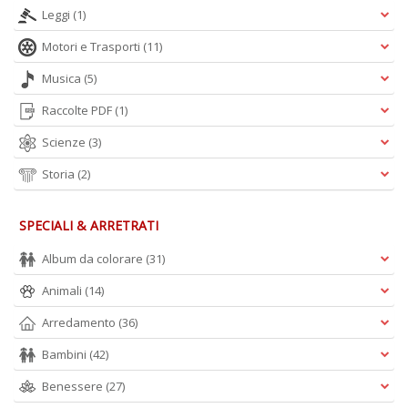
+
Leggi
(1)
D
Motori e Trasporti
(11)
Musica
(5)
Raccolte PDF
(1)
Scienze
(3)
Storia
(2)
A
L
O
SPECIALI & ARRETRATI
C
n
Album da colorare
(31)
Animali
(14)
Arredamento
(36)
Bambini
(42)
Benessere
(27)