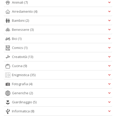
+
Animali
(7)
D
Arredamento
(4)
Bambini
(2)
Benessere
(3)
L
Bici
(1)
di
B
Comics
(1)
2
L
Creatività
(13)
Il
n
Cucina
(9)
+
Enigmistica
(35)
D
Fotografia
(4)
Generiche
(2)
Giardinaggio
(5)
C
Fa
Informatica
(8)
n