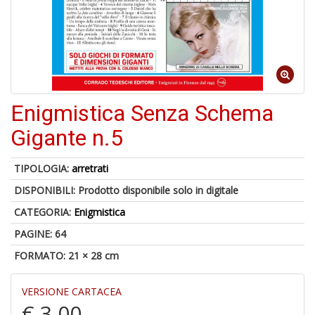
Enigmistica Senza Schema
6
f
Gigante n.5
+
di
in
TIPOLOGIA:
arretrati
r
DISPONIBILI:
Prodotto disponibile solo in digitale
CATEGORIA:
Enigmistica
PAGINE: 64
FORMATO: 21 × 28 cm
VERSIONE CARTACEA
€ 3,00
U