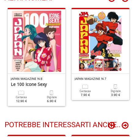
P
Vi
S
n
+
D
L
JAPAN MAGAZINE N.8
JAPAN MAGAZINE N.7
Le 100 Icone Sexy
D
Vi
Cartacea
Digitale
7.90 €
3.90 €
n
Cartacea
Digitale
12.90 €
6.90 €
+
D
POTREBBE INTERESSARTI ANCHE..