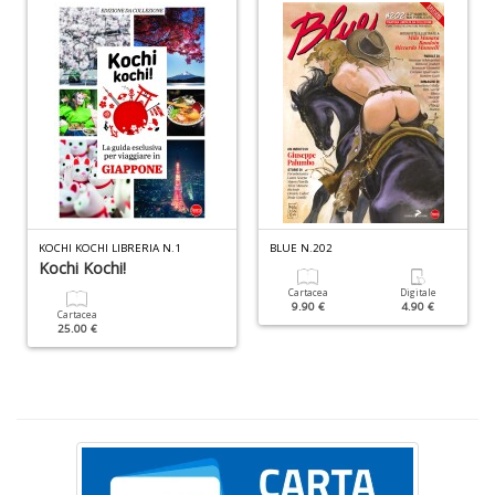
P
al
P
B
M
n
+
D
KOCHI KOCHI LIBRERIA N.1
BLUE N.202
Kochi Kochi!
S
Cartacea
Digitale
S
9.90 €
4.90 €
Cartacea
n
25.00 €
+
D