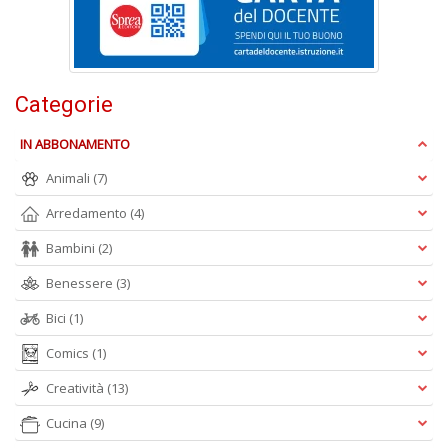
A
L
O
Categorie
C
n
IN ABBONAMENTO
Animali
(7)
Arredamento
(4)
Bambini
(2)
Benessere
(3)
Bici
(1)
Comics
(1)
Creatività
(13)
Cucina
(9)