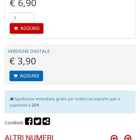
€ 6,90
Gh
A
C
D
n
AGGIUNGI
+
D
VERSIONE DIGITALE
€ 3,90
D
AGGIUNGI
A
Vi
M
n
Spedizione immediata, gratis per ordini con importo pari o
+
superiore a
20 €
D
Condividi:
ALTRI NUMERI