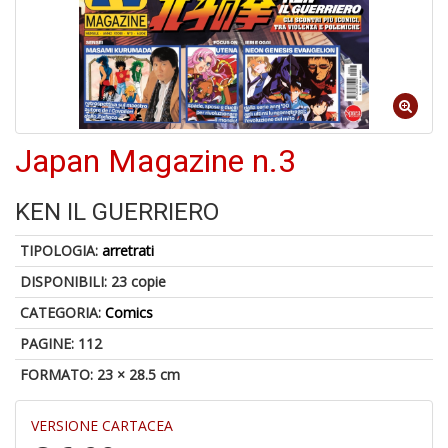
Il
F
Japan Magazine n.3
1
f
KEN IL GUERRIERO
+
2
TIPOLOGIA:
arretrati
s
c
DISPONIBILI:
23 copie
CATEGORIA:
Comics
PAGINE: 112
FORMATO: 23 × 28.5 cm
VERSIONE CARTACEA
S