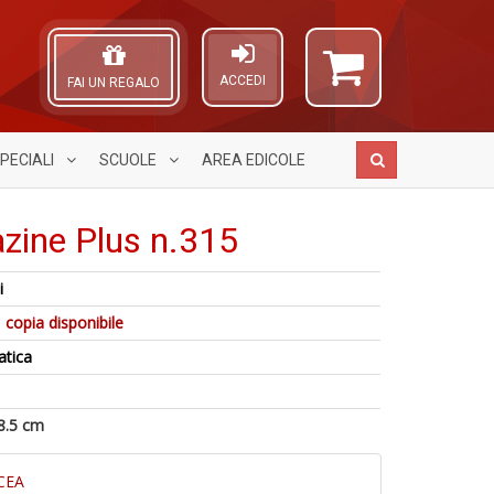
ACCEDI
FAI UN REGALO
PECIALI
SCUOLE
AREA
EDICOLE
zine Plus n.315
i
M
A
S
 copia disponibile
c
L
2
A
M
O
M
atica
P
Di
C
C
T
C
n
n
A
M
+
8.5 cm
n
D
+
D
CEA