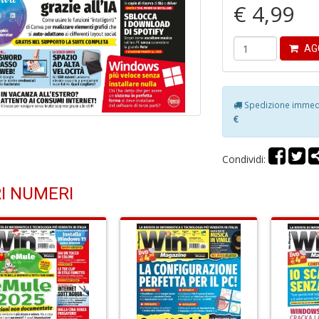
€ 4,99
AG
Spedizione immedia
€
Condividi:
I NUMERI