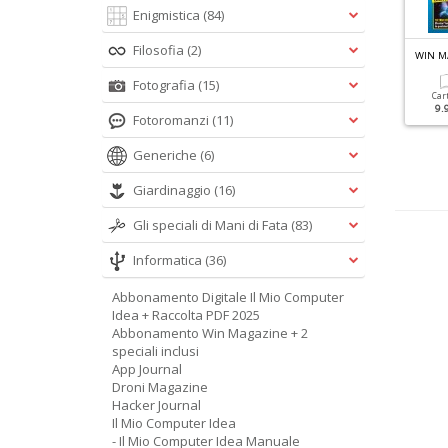
Enigmistica
(84)
Filosofia
(2)
IN MAGAZINE LINUX N.1
UBUNTU FACILE MANUALE N.5
WIN M
bbandona Windows Con
Linux Mint
Fotografia
(15)
buntu
Car
9.
Cartacea
Digitale
Fotoromanzi
(11)
9.90 €
4.90 €
Cartacea
Digitale
9.90 €
4.90 €
Generiche
(6)
Giardinaggio
(16)
Gli speciali di Mani di Fata
(83)
Informatica
(36)
Abbonamento Digitale Il Mio Computer
Idea + Raccolta PDF 2025
Abbonamento Win Magazine + 2
speciali inclusi
App Journal
Droni Magazine
Hacker Journal
Il Mio Computer Idea
- Il Mio Computer Idea Manuale