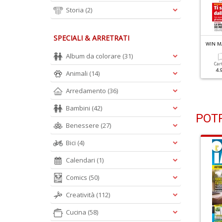
Storia
(2)
SPECIALI & ARRETRATI
IN MAGAZINE PLUS N.301
WIN MAGAZINE PLUS N.298
WIN M
Lo Scova Password
Album da colorare
(31)
Cartacea
Car
3.99 €
4.
Animali
(14)
Cartacea
3.99 €
Arredamento
(36)
Bambini
(42)
POTR
Benessere
(27)
Bici
(4)
Calendari
(1)
Comics
(50)
Creatività
(112)
Cucina
(58)