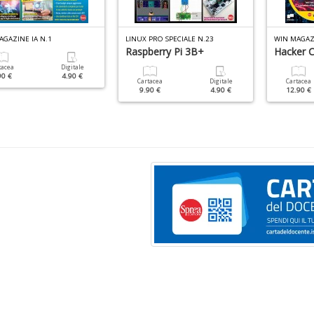
AGAZINE IA N.1
LINUX PRO SPECIALE N.23
WIN MAGAZ
Raspberry Pi 3B+
Hacker C
tacea
Digitale
90 €
4.90 €
Cartacea
Digitale
Cartacea
9.90 €
4.90 €
12.90 €