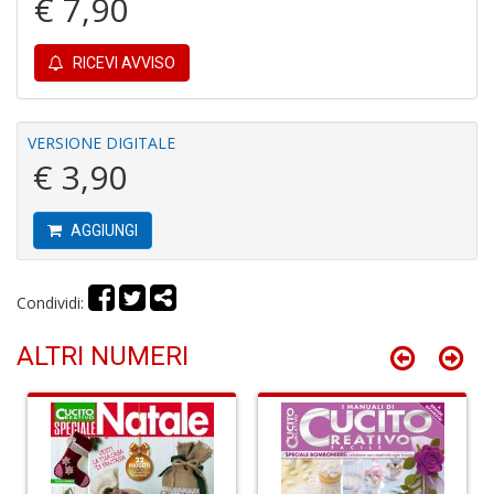
€ 7,90
r
RICEVI AVVISO
VERSIONE DIGITALE
€ 3,90
G
S
S
AGGIUNGI
I
n
+
Condividi:
D
ALTRI NUMERI
P
i
P