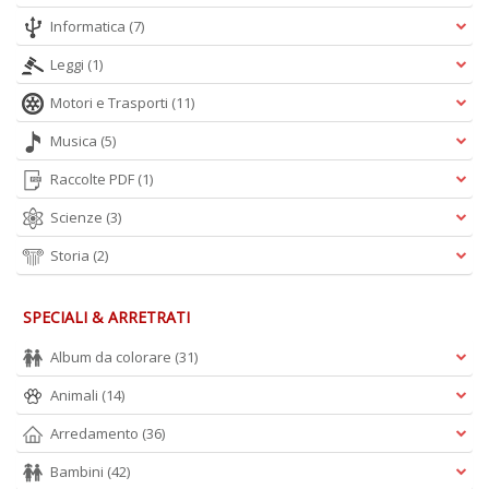
A
Informatica
(7)
L
O
Leggi
(1)
C
Motori e Trasporti
(11)
n
Musica
(5)
Raccolte PDF
(1)
Scienze
(3)
Storia
(2)
SPECIALI & ARRETRATI
Album da colorare
(31)
Animali
(14)
Arredamento
(36)
Bambini
(42)