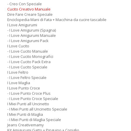
- Creo Con Speciale
Cucito Creativo Manuale
Dire Fare Creare Speciale
Enciclopedia Mani di Fata + Macchina da cucire tascabile
I Love Amigurumi
- I Love Amigurumi (Spagna)
- I Love Amigurumi Manuale
- I Love Amigurumi Pack
I Love Cucito
- I Love Cucito Manuale
- I Love Cucito Monografici
- I Love Cucito Pack Extra
- I Love Cucito Speciale
I Love Feltro
- I Love Feltro Speciale
I Love Maglia
I Love Punto Croce
- I Love Punto Croce Plus
- I Love Punto Croce Speciale
I Miei Punti all Uncinetto
- I Miei Punti all Uncinetto Speciale
I Miei Punti di Maglia
- I Miei Punti di Maglia Speciale
Jeans Creativemamy
Kit Amigurumi Gatto + Pinguino + Coniglio