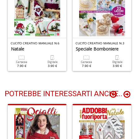
G
n
+
D
CUCITO CREATIVO MANUALE N.6
CUCITO CREATIVO MANUALE N.3
Natale
Speciale Bomboniere
N
C
Cartacea
Digitale
Cartacea
Digitale
7.90 €
3.90 €
7.90 €
3.90 €
M
n
+
D
POTREBBE INTERESSARTI ANCHE..
I