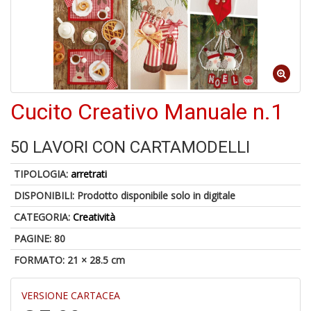
o
1
Cucito Creativo Manuale n.1
n
in
di
50 LAVORI CON CARTAMODELLI
TIPOLOGIA:
arretrati
DISPONIBILI:
Prodotto disponibile solo in digitale
CATEGORIA:
Creatività
PAGINE: 80
6
FORMATO: 21 × 28.5 cm
f
+
di
VERSIONE CARTACEA
in