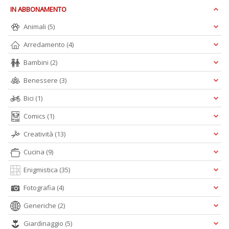
n
IN ABBONAMENTO
+
Animali
(5)
D
Arredamento
(4)
Bambini
(2)
Benessere
(3)
M
in
Bici
(1)
s
C
Comics
(1)
T
n
Creatività
(13)
+
Cucina
(9)
D
Enigmistica
(35)
Fotografia
(4)
Generiche
(2)
Giardinaggio
(5)