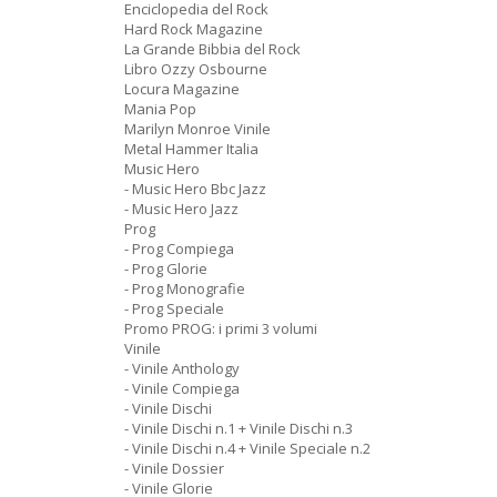
Enciclopedia del Rock
Hard Rock Magazine
La Grande Bibbia del Rock
Libro Ozzy Osbourne
Locura Magazine
Mania Pop
Marilyn Monroe Vinile
Metal Hammer Italia
Music Hero
- Music Hero Bbc Jazz
- Music Hero Jazz
Prog
- Prog Compiega
- Prog Glorie
- Prog Monografie
- Prog Speciale
Promo PROG: i primi 3 volumi
Vinile
- Vinile Anthology
- Vinile Compiega
- Vinile Dischi
- Vinile Dischi n.1 + Vinile Dischi n.3
- Vinile Dischi n.4 + Vinile Speciale n.2
- Vinile Dossier
- Vinile Glorie