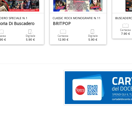
DERO SPECIALE N.1
CLASSIC ROCK MONOGRAFIE N.11
BUSCADERO
toria Di Buscadero
BRITPOP
Cartacea
7.90 €
tacea
Digitale
Cartacea
Digitale
90 €
5.90 €
12.90 €
5.90 €