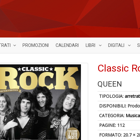
TRATI
PROMOZIONI
CALENDARI
LIBRI
DIGITALI
S
Classic R
QUEEN
TIPOLOGIA:
arretrat
DISPONIBILI:
Prodot
CATEGORIA:
Music
PAGINE: 112
FORMATO: 20.7 × 2