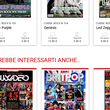
C ROCK N.155
CLASSIC ROCK N.154
CLASSIC RO
 Purple
Genesis
Led Zepp
tacea
Digitale
Cartacea
Digitale
Cartacea
90 €
5.90 €
12.90 €
5.90 €
9.90 €
EBBE INTERESSARTI ANCHE..