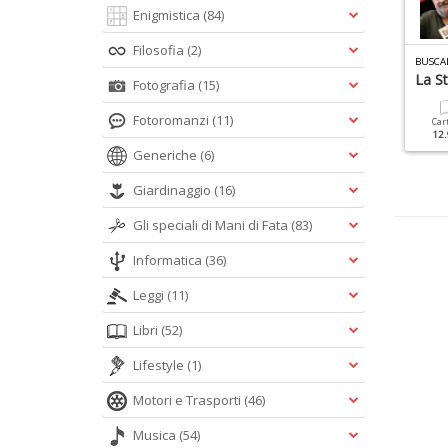
Enigmistica
(84)
Filosofia
(2)
LASSIC ROCK MONOGRAFIE N.6
VINILE STORY N.2
BUSCA
ink Floyd
Enciclopedia Dei
La S
Fotografia
(15)
Cantautori
Fotoromanzi
(11)
Cartacea
Digitale
Car
9.90 €
4.90 €
12.
Cartacea
Digitale
Generiche
(6)
12.90 €
5.90 €
Giardinaggio
(16)
Gli speciali di Mani di Fata
(83)
Informatica
(36)
Leggi
(11)
Libri
(52)
Lifestyle
(1)
Motori e Trasporti
(46)
Musica
(54)