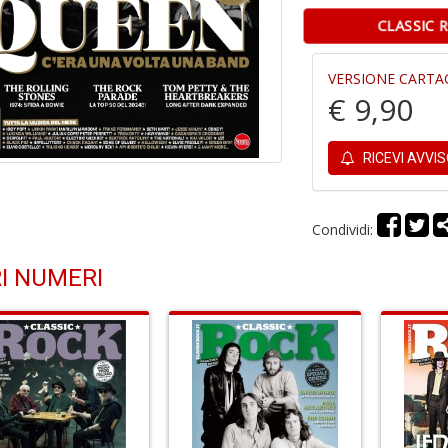
CLASSIC 
VERSIONE CARTA
€ 9,90
RICEVI AVVI
Condividi:
I NUMERI