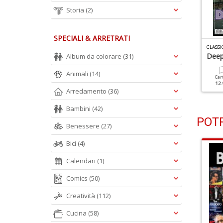
Storia
(2)
SPECIALI & ARRETRATI
LASSIC ROCK N.141
CLASSIC ROCK N.140
CLASSI
rank Zappa
Oasis
Deep
Album da colorare
(31)
Animali
(14)
Cartacea
Digitale
Cartacea
Digitale
Car
7.90 €
3.50 €
7.90 €
3.50 €
12.
Arredamento
(36)
Bambini
(42)
POTR
Benessere
(27)
Bici
(4)
Calendari
(1)
Comics
(50)
Creatività
(112)
Cucina
(58)